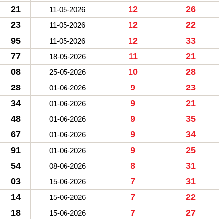
21
12
26
11-05-2026
23
12
22
11-05-2026
95
12
33
11-05-2026
77
11
21
18-05-2026
08
10
28
25-05-2026
28
9
23
01-06-2026
34
9
21
01-06-2026
48
9
35
01-06-2026
67
9
34
01-06-2026
91
9
25
01-06-2026
54
8
31
08-06-2026
03
7
31
15-06-2026
14
7
22
15-06-2026
18
7
27
15-06-2026