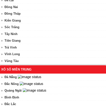
Đà Lạt
Đồng Nai
Đồng Tháp
Kiên Giang
Sóc Trăng
Tây Ninh
Tiền Giang
Trà Vinh
Vĩnh Long
Vũng Tàu
XỔ SỐ MIỀN TRUNG
Đà Nẵng
Đắc Nông
Quảng Ngãi
Bình Định
Đắc Lắc