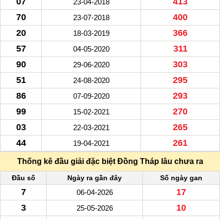
07
413
23-04-2018
70
400
23-07-2018
20
366
18-03-2019
57
311
04-05-2020
90
303
29-06-2020
51
295
24-08-2020
86
293
07-09-2020
99
270
15-02-2021
03
265
22-03-2021
44
261
19-04-2021
Thống kê đầu giải đặc biệt Đồng Tháp lâu chưa ra
Đầu số
Ngày ra gần đây
Số ngày gan
7
17
06-04-2026
3
10
25-05-2026