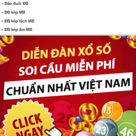
Đầu đuôi ĐB
ĐB kép MB
ĐB kép lệch MB
ĐB kép âm MB