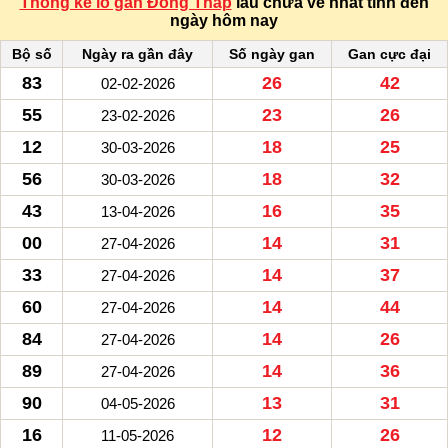
Thống kê lô gan Đồng Tháp
lâu chưa về nhất tính đến
ngày hôm nay
Bộ số
Ngày ra gần đây
Số ngày gan
Gan cực đại
83
26
42
02-02-2026
55
23
26
23-02-2026
12
18
25
30-03-2026
56
18
32
30-03-2026
43
16
35
13-04-2026
00
14
31
27-04-2026
33
14
37
27-04-2026
60
14
44
27-04-2026
84
14
26
27-04-2026
89
14
36
27-04-2026
90
13
31
04-05-2026
16
12
26
11-05-2026