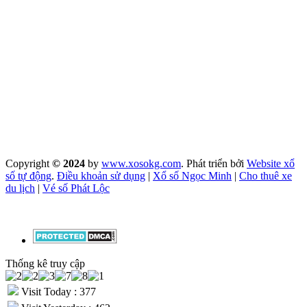
Copyright
© 2024
by
www.xosokg.com
. Phát triển bởi
Website xổ
số tự động
.
Điều khoản sử dụng
|
Xổ số Ngọc Minh
|
Cho thuê xe
du lịch
|
Vé số Phát Lộc
Thống kê truy cập
Visit Today : 377