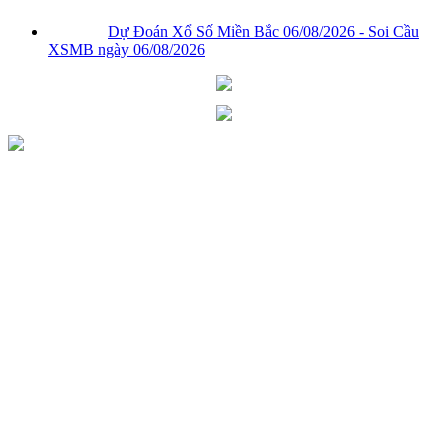
Dự Đoán Xổ Số Miền Bắc 06/08/2026 - Soi Cầu
XSMB ngày 06/08/2026