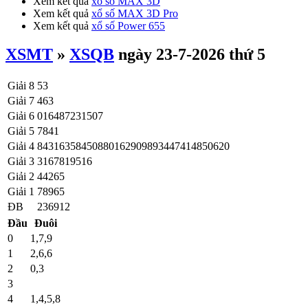
Xem kết quả
xổ số MAX 3D
Xem kết quả
xổ số MAX 3D Pro
Xem kết quả
xổ số Power 655
XSMT
»
XSQB
ngày 23-7-2026 thứ 5
Giải 8
53
Giải 7
463
Giải 6
0164
8723
1507
Giải 5
7841
Giải 4
84316
35845
08801
62909
89344
74148
50620
Giải 3
31678
19516
Giải 2
44265
Giải 1
78965
ĐB
236912
Đầu
Đuôi
0
1,7,9
1
2
,6,6
2
0,3
3
4
1,4,5,8