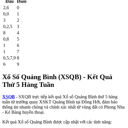
Đầu
Đuôi
2,6
0
0,0
1
3
2
0,2,5
3
8
4
0,8
5
1
6
1
7
0,5,7,9
8
6
9
Xổ Số Quảng Bình (XSQB) - Kết Quả
Thứ 5 Hàng Tuần
XSQB
- SXQB trực tiếp kết quả Xổ số Quảng Bình thứ 5 hàng
tuần từ trường quay XSKT Quảng Bình tại Đồng Hới, đảm bảo
thông tin nhanh chóng và chính xác nhất từ vùng đất có Phong Nha
- Kẻ Bàng huyền thoại.
Kết quả Xổ số Quảng Bình được cập nhật với các tính năng: