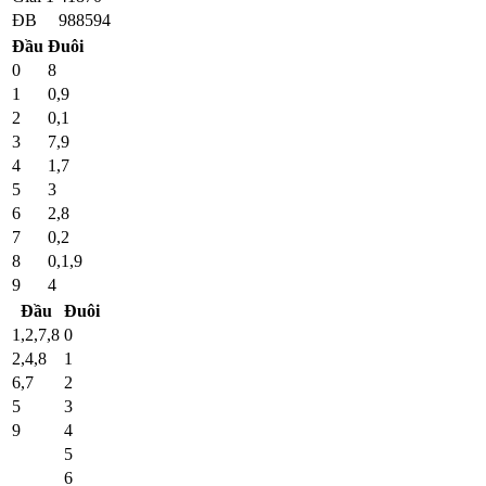
ĐB
988594
Đầu
Đuôi
0
8
1
0,9
2
0,1
3
7,9
4
1,7
5
3
6
2,8
7
0,2
8
0,1,9
9
4
Đầu
Đuôi
1,2,7,8
0
2,4,8
1
6,7
2
5
3
9
4
5
6