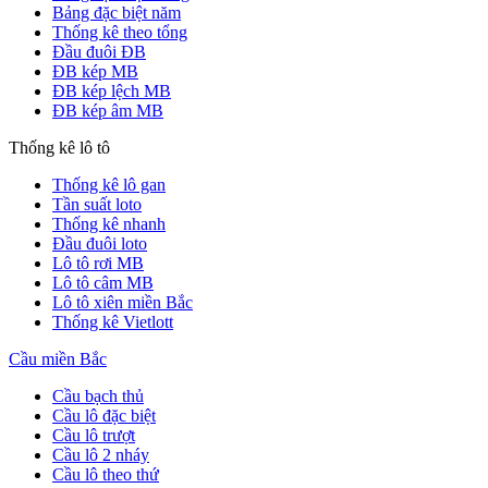
Bảng đặc biệt năm
Thống kê theo tổng
Đầu đuôi ĐB
ĐB kép MB
ĐB kép lệch MB
ĐB kép âm MB
Thống kê lô tô
Thống kê lô gan
Tần suất loto
Thống kê nhanh
Đầu đuôi loto
Lô tô rơi MB
Lô tô câm MB
Lô tô xiên miền Bắc
Thống kê Vietlott
Cầu miền Bắc
Cầu bạch thủ
Cầu lô đặc biệt
Cầu lô trượt
Cầu lô 2 nháy
Cầu lô theo thứ