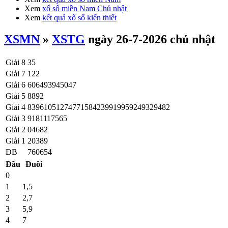
Xem
xổ số miền Nam Chủ nhật
Xem
kết quả xổ số kiến thiết
XSMN
»
XSTG
ngày 26-7-2026 chủ nhật
Giải 8
35
Giải 7
122
Giải 6
6064
9394
5047
Giải 5
8892
Giải 4
83961
05127
47715
84239
91995
92493
29482
Giải 3
91811
17565
Giải 2
04682
Giải 1
20389
ĐB
760654
Đầu
Đuôi
0
1
1,5
2
2,7
3
5,9
4
7