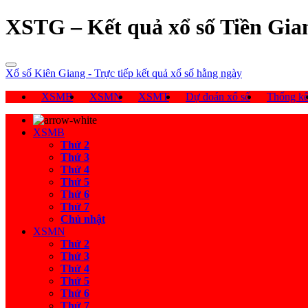
XSTG – Kết quả xổ số Tiền G
Xổ số Kiên Giang - Trực tiếp kết quả xổ số hằng ngày
XSMB
XSMN
XSMT
Dự đoán xổ số
Thống k
XSMB
Thứ 2
Thứ 3
Thứ 4
Thứ 5
Thứ 6
Thứ 7
Chủ nhật
XSMN
Thứ 2
Thứ 3
Thứ 4
Thứ 5
Thứ 6
Thứ 7