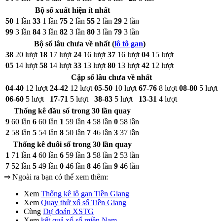
Bộ số xuất hiện
ít
nhất
50
1 lần
33
1 lần
75
2 lần
55
2 lần
29
2 lần
99
3 lần
84
3 lần
82
3 lần
80
3 lần
79
3 lần
Bộ số lâu chưa về nhất (
lô tô gan
)
38
20 lượt
18
17 lượt
24
16 lượt
37
16 lượt
04
15 lượt
05
14 lượt
58
14 lượt
33
13 lượt
80
13 lượt
42
12 lượt
Cặp số
lâu chưa về nhất
04-40
12 lượt
24-42
12 lượt
05-50
10 lượt
67-76
8 lượt
08-80
5 lượt
06-60
5 lượt
17-71
5 lượt
38-83
5 lượt
13-31
4 lượt
Thống kê đầu số trong 30 lần quay
9
60 lần
6
60 lần
1
59 lần
4
58 lần
0
58 lần
2
58 lần
5
54 lần
8
50 lần
7
46 lần
3
37 lần
Thống kê đuôi số trong 30 lần quay
1
71 lần
4
60 lần
6
59 lần
3
58 lần
2
53 lần
7
52 lần
5
49 lần
0
46 lần
8
46 lần
9
46 lần
⇒ Ngoài ra bạn có thể xem thêm:
Xem
Thống kê lô gan Tiền Giang
Xem
Quay thử xổ số Tiền Giang
Cùng
Dự đoán XSTG
Xem
kết quả xổ số miền Nam