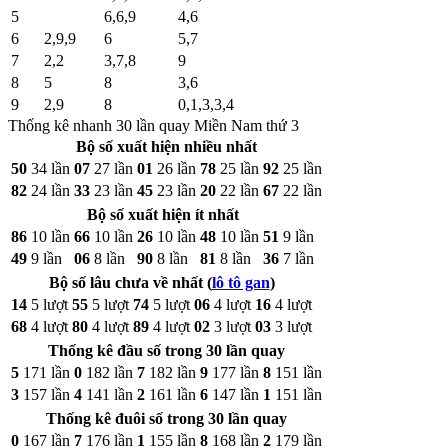
5
6,6,9
4,6
6
2,9,9
6
5,7
7
2,2
3,7,8
9
8
5
8
3,6
9
2,9
8
0,1,
3
,3,4
Thống kê nhanh 30 lần quay Miền Nam thứ 3
Bộ số xuất hiện
nhiều
nhất
50
34 lần
07
27 lần
01
26 lần
78
25 lần
92
25 lần
82
24 lần
33
23 lần
45
23 lần
20
22 lần
67
22 lần
Bộ số xuất hiện
ít
nhất
86
10 lần
66
10 lần
26
10 lần
48
10 lần
51
9 lần
49
9 lần
06
8 lần
90
8 lần
81
8 lần
36
7 lần
Bộ số lâu chưa về nhất (
lô tô gan
)
14
5 lượt
55
5 lượt
74
5 lượt
06
4 lượt
16
4 lượt
68
4 lượt
80
4 lượt
89
4 lượt
02
3 lượt
03
3 lượt
Thống kê đầu số trong 30 lần quay
5
171 lần
0
182 lần
7
182 lần
9
177 lần
8
151 lần
3
157 lần
4
141 lần
2
161 lần
6
147 lần
1
151 lần
Thống kê đuôi số trong 30 lần quay
0
167 lần
7
176 lần
1
155 lần
8
168 lần
2
179 lần