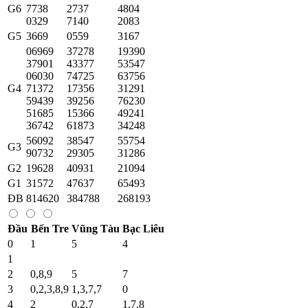
G6
7738
2737
4804
0329
7140
2083
G5
3669
0559
3167
06969
37278
19390
37901
43377
53547
06030
74725
63756
G4
71372
17356
31291
59439
39256
76230
51685
15366
49241
36742
61873
34248
56092
38547
55754
G3
90732
29305
31286
G2
19628
40931
21094
G1
31572
47637
65493
ĐB
814620
384788
268193
Đầu
Bến Tre
Vũng Tàu
Bạc Liêu
0
1
5
4
1
2
0
,8,9
5
7
3
0,2,3,8,9
1,3,7,7
0
4
2
0,2,7
1,7,8