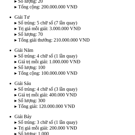
▸ Số lượng: 20
▸ Tổng cộng: 200.000.000 VNĐ
Giải Tư
▸ Số trúng: 5 chữ số (7 lần quay)
▸ Trị giá mỗi giải: 3.000.000 VNĐ
▸ Số lượng: 70
▸ Tổng giải thưởng: 210.000.000 VNĐ
Giải Năm
▸ Số trúng: 4 chữ số (1 lần quay)
▸ Giá trị mỗi giải: 1.000.000 VNĐ
▸ Số lượng: 100
▸ Tổng cộng: 100.000.000 VNĐ
Giải Sáu
▸ Số trúng: 4 chữ số (3 lần quay)
▸ Giá trị mỗi giải: 400.000 VNĐ
▸ Số lượng: 300
▸ Tổng giải: 120.000.000 VNĐ
Giải Bảy
▸ Số trúng: 3 chữ số (1 lần quay)
▸ Trị giá mỗi giải: 200.000 VNĐ
▸ Số lượng: 1.000