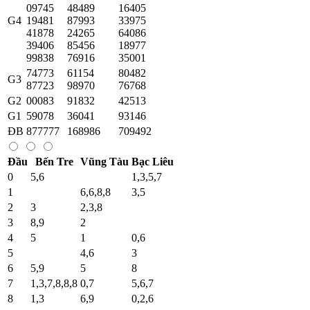
09745
48489
16405
G4
19481
87993
33975
41878
24265
64086
39406
85456
18977
99838
76916
35001
74773
61154
80482
G3
87723
98970
76768
G2
00083
91832
42513
G1
59078
36041
93146
ĐB
877777
168986
709492
Đầu
Bến Tre
Vũng Tàu
Bạc Liêu
0
5,6
1,3,5,7
1
6,6,8,8
3,5
2
3
2,3,8
3
8,9
2
4
5
1
0,6
5
4,6
3
6
5,9
5
8
7
1,3,
7
,8,8,8
0,7
5,6,7
8
1,3
6
,9
0,2,6