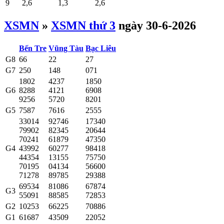
9
2,6
1,3
2
,6
XSMN
»
XSMN thứ 3
ngày 30-6-2026
Bến Tre
Vũng Tàu
Bạc Liêu
G8
66
22
27
G7
250
148
071
1802
4237
1850
G6
8288
4121
6908
9256
5720
8201
G5
7587
7616
2555
33014
92746
17340
79902
82345
20644
70241
61879
47350
G4
43992
60277
98418
44354
13155
75750
70195
04134
56600
71278
89785
29388
69534
81086
67874
G3
55091
88585
72853
G2
10253
66225
70886
G1
61687
43509
22052