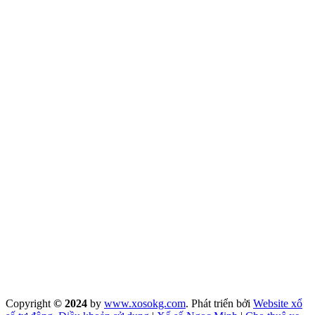
Copyright
© 2024
by
www.xosokg.com
. Phát triển bởi
Website xổ