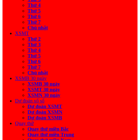
Thứ 4
Thứ 5
Thứ 6
Thứ 7
Chủ nhật
XSMT
Thứ 2
Thứ 3
Thứ 4
Thứ 5
Thứ 6
Thứ 7
Chủ nhật
XSMB 30 ngày
XSMB 30 ngày
XSMT 30 ngày
XSMN 30 ngày
Dự đoán xổ số
Dự đoán XSMT
Dự đoán XSMN
Dự đoán XSMB
Quay thử
Quay thử miền Bắc
Quay thử miền Trung