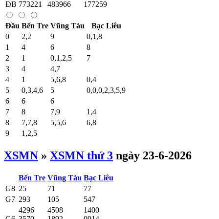
ĐB
773221
483966
177259
Đầu
Bến Tre
Vũng Tàu
Bạc Liêu
0
2,2
9
0,1,8
1
4
6
8
2
1
0,1,2,5
7
3
4
4,7
4
1
5,6,8
0,4
5
0,3,4,6
5
0,0,0,2,3,5,
9
6
6
6
7
8
7,9
1,4
8
7,7,8
5,5,6
6,8
9
1,2,5
XSMN
»
XSMN thứ 3
ngày 23-6-2026
Bến Tre
Vũng Tàu
Bạc Liêu
G8
25
71
77
G7
293
105
547
4296
4508
1400
G6
3570
1892
0914