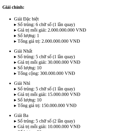
Giải chính:
Giải Đặc biệt
▸ Số trúng: 6 chữ số (1 lần quay)
▸ Giá trị mỗi giải: 2.000.000.000 VNĐ
▸ Số lượng: 1
▸ Tổng giá trị: 2.000.000.000 VNĐ
Giải Nhất
▸ Số trúng: 5 chữ số (1 lần quay)
▸ Giá trị mỗi giải: 30.000.000 VNĐ
▸ Số lượng: 10
▸ Tổng cộng: 300.000.000 VNĐ
Giải Nhì
▸ Số trúng: 5 chữ số (1 lần quay)
▸ Giá trị mỗi giải: 15.000.000 VNĐ
▸ Số lượng: 10
▸ Tổng giá trị: 150.000.000 VNĐ
Giải Ba
▸ Số trúng: 5 chữ số (2 lần quay)
▸ Giá trị mỗi giải: 10.000.000 VNĐ