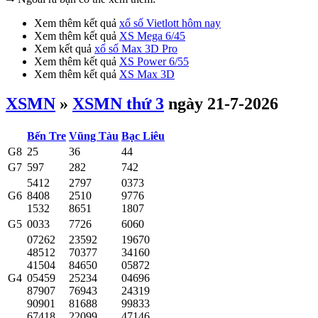
Xem thêm kết quả
xổ số Vietlott hôm nay
Xem thêm kết quả
XS Mega 6/45
Xem kết quả
xổ số Max 3D Pro
Xem thêm kết quả
XS Power 6/55
Xem thêm kết quả
XS Max 3D
XSMN
»
XSMN thứ 3
ngày 21-7-2026
Bến Tre
Vũng Tàu
Bạc Liêu
G8
25
36
44
G7
597
282
742
5412
2797
0373
G6
8408
2510
9776
1532
8651
1807
G5
0033
7726
6060
07262
23592
19670
48512
70377
34160
41504
84650
05872
G4
05459
25234
04696
87907
76943
24319
90901
81688
99833
67418
22099
47146