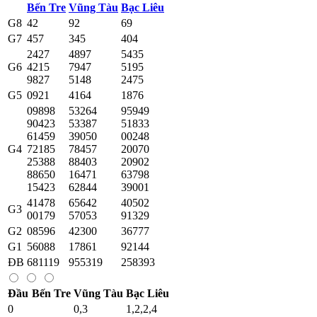
Bến Tre
Vũng Tàu
Bạc Liêu
G8
42
92
69
G7
457
345
404
2427
4897
5435
G6
4215
7947
5195
9827
5148
2475
G5
0921
4164
1876
09898
53264
95949
90423
53387
51833
61459
39050
00248
G4
72185
78457
20070
25388
88403
20902
88650
16471
63798
15423
62844
39001
41478
65642
40502
G3
00179
57053
91329
G2
08596
42300
36777
G1
56088
17861
92144
ĐB
681119
955319
258393
Đầu
Bến Tre
Vũng Tàu
Bạc Liêu
0
0,3
1,2,2,4