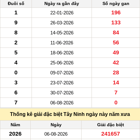
Đuôi số
Ngày ra gần đây
Số ngày gan
1
196
22-01-2026
9
133
26-03-2026
8
84
14-05-2026
2
56
11-06-2026
5
49
18-06-2026
4
42
25-06-2026
0
28
09-07-2026
3
14
23-07-2026
6
7
30-07-2026
7
0
06-08-2026
Thống kê giải đặc biệt Tây Ninh ngày này năm xưa
Năm
Ngày
Giải đặc biệt
2026
241657
06-08-2026