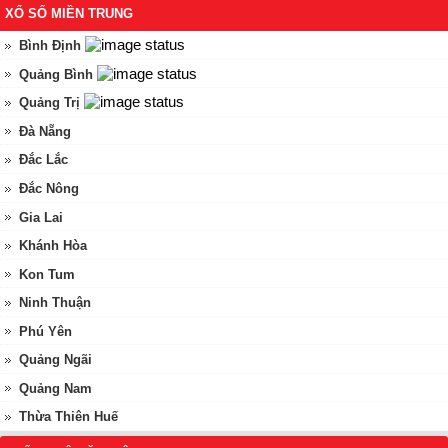
XỔ SỐ MIỀN TRUNG
Bình Định
Quảng Bình
Quảng Trị
Đà Nẵng
Đắc Lắc
Đắc Nông
Gia Lai
Khánh Hòa
Kon Tum
Ninh Thuận
Phú Yên
Quảng Ngãi
Quảng Nam
Thừa Thiên Huế