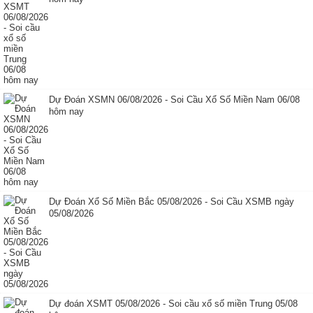
Dự Đoán XSMN 06/08/2026 - Soi Cầu Xổ Số Miền Nam 06/08
hôm nay
Dự Đoán Xổ Số Miền Bắc 05/08/2026 - Soi Cầu XSMB ngày
05/08/2026
Dự đoán XSMT 05/08/2026 - Soi cầu xổ số miền Trung 05/08