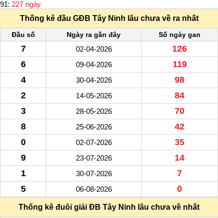
91:
227 ngày
Thống kê đầu GĐB Tây Ninh lâu chưa về ra nhất
Đầu số
Ngày ra gần đây
Số ngày gan
7
126
02-04-2026
6
119
09-04-2026
4
98
30-04-2026
2
84
14-05-2026
3
70
28-05-2026
8
42
25-06-2026
0
35
02-07-2026
9
14
23-07-2026
1
7
30-07-2026
5
0
06-08-2026
Thống kê đuôi giải ĐB Tây Ninh lâu chưa về nhất