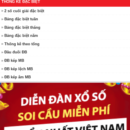
THỐNG KÊ ĐẶC BIỆT
2 số cuối giải đặc biệt
Bảng đặc biệt tuần
Bảng đặc biệt tháng
Bảng đặc biệt năm
Thống kê theo tổng
Đầu đuôi ĐB
ĐB kép MB
ĐB kép lệch MB
ĐB kép âm MB