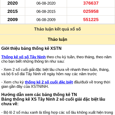
2020
376637
06-08-2020
2015
025958
06-08-2015
2009
551225
06-08-2009
Thảo luận kết quả xổ số
Thảo luận
Giới thiệu bảng thống kê XSTN
Thống kê xổ số Tây Ninh
theo chu kỳ tuần, theo tháng, theo năm
cho bạn biết những thông tin như sau:
- Xem 2 số cuối giải đặc biệt lâu chưa về nhanh theo tuần, tháng,
và bộ 6 số đài Tây Ninh về ngày hôm nay các năm trước
- Xem chu kỳ
thống kê 2 số cuối đặc biệt
đầu/đuôi về trong thời
gian gần đây của XSTNINH.
Hướng dẫn xem các bảng thống kê TN
Bảng thống kê XS Tây Ninh 2 số cuối giải đặc biệt lâu
chưa về:
- Bộ lô 2 số màu xanh là tổng hợp các số lâu không xuất hiện trong