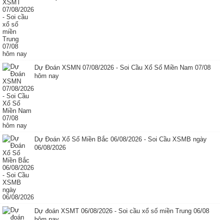
Dự Đoán XSMN 07/08/2026 - Soi Cầu Xổ Số Miền Nam 07/08
hôm nay
Dự Đoán Xổ Số Miền Bắc 06/08/2026 - Soi Cầu XSMB ngày
06/08/2026
Dự đoán XSMT 06/08/2026 - Soi cầu xổ số miền Trung 06/08
hôm nay