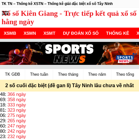
TK TN – Thống kê XSTN – Thống kê giải đặc biệt xổ số Tây Ninh
Xổ số Kiên Giang - Trực tiếp kết quả xổ số
hằng ngày
XSMB
XSMN
XSMT
DỰ ĐOÁN XỔ SỐ
THỐNG KÊ
TK GĐB
Theo tuần
Theo tháng
Theo năm
Theo tổng
2 số cuối đặc biệt (đề gan lì) Tây Ninh lâu chưa về nhất
48:
366 ngày
69:
358 ngày
18:
333 ngày
81:
323 ngày
06:
275 ngày
29:
265 ngày
60:
247 ngày
80:
242 ngày
23:
232 ngày