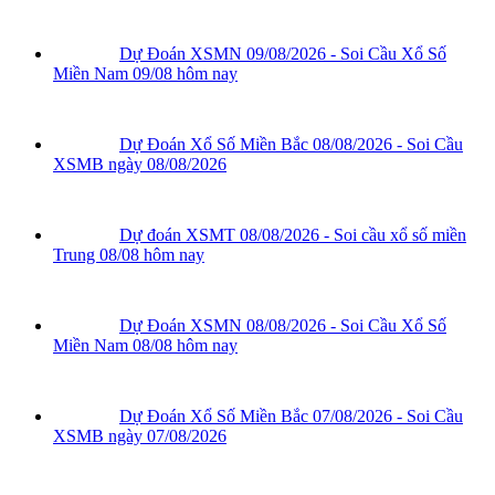
Dự Đoán XSMN 09/08/2026 - Soi Cầu Xổ Số
Miền Nam 09/08 hôm nay
Dự Đoán Xổ Số Miền Bắc 08/08/2026 - Soi Cầu
XSMB ngày 08/08/2026
Dự đoán XSMT 08/08/2026 - Soi cầu xổ số miền
Trung 08/08 hôm nay
Dự Đoán XSMN 08/08/2026 - Soi Cầu Xổ Số
Miền Nam 08/08 hôm nay
Dự Đoán Xổ Số Miền Bắc 07/08/2026 - Soi Cầu
XSMB ngày 07/08/2026