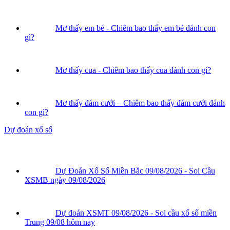
Mơ thấy em bé - Chiêm bao thấy em bé đánh con
gì?
Mơ thấy cua - Chiêm bao thấy cua đánh con gì?
Mơ thấy đám cưới – Chiêm bao thấy đám cưới đánh
con gì?
Dự đoán xổ số
Dự Đoán Xổ Số Miền Bắc 09/08/2026 - Soi Cầu
XSMB ngày 09/08/2026
Dự đoán XSMT 09/08/2026 - Soi cầu xổ số miền
Trung 09/08 hôm nay