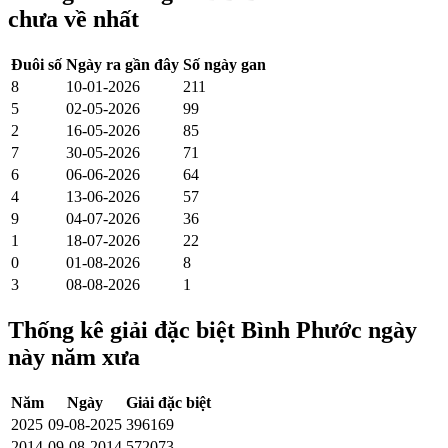
chưa về nhất
Đuôi số
Ngày ra gần đây
Số ngày gan
8
10-01-2026
211
5
02-05-2026
99
2
16-05-2026
85
7
30-05-2026
71
6
06-06-2026
64
4
13-06-2026
57
9
04-07-2026
36
1
18-07-2026
22
0
01-08-2026
8
3
08-08-2026
1
Thống kê giải đặc biệt Bình Phước ngày
này năm xưa
Năm
Ngày
Giải đặc biệt
2025
09-08-2025
396169
2014
09-08-2014
572073