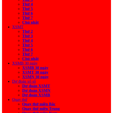
Thứ 4
Thứ 5
Thứ 6
Thứ 7
Chủ nhật
XSMT
Thứ 2
Thứ 3
Thứ 4
Thứ 5
Thứ 6
Thứ 7
Chủ nhật
XSMB 30 ngày
XSMB 30 ngày
XSMT 30 ngày
XSMN 30 ngày
Dự đoán xổ số
Dự đoán XSMT
Dự đoán XSMN
Dự đoán XSMB
Quay thử
Quay thử miền Bắc
Quay thử miền Trung