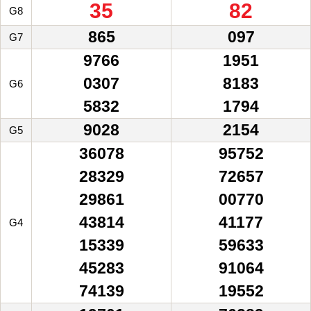
35
82
G8
865
097
G7
9766
1951
0307
8183
G6
5832
1794
9028
2154
G5
36078
95752
28329
72657
29861
00770
43814
41177
G4
15339
59633
45283
91064
74139
19552