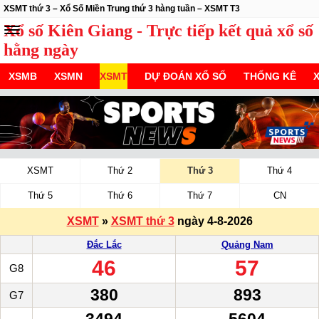
XSMT thứ 3 – Xổ Số Miền Trung thứ 3 hàng tuần – XSMT T3
Xổ số Kiên Giang - Trực tiếp kết quả xổ số
hằng ngày
XSMB
XSMN
XSMT
DỰ ĐOÁN XỔ SỐ
THỐNG KÊ
XSMT
Thứ 2
Thứ 3
Thứ 4
Thứ 5
Thứ 6
Thứ 7
CN
XSMT
»
XSMT thứ 3
ngày 4-8-2026
Đắc Lắc
Quảng Nam
46
57
G8
380
893
G7