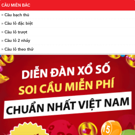
CẦU MIỀN BẮC
Cầu bạch thủ
Cầu lô đặc biệt
Cầu lô trượt
Cầu lô 2 nháy
Cầu lô theo thứ