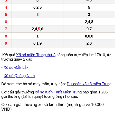
3
0
4,
5
4
0,2,5
5
5
8
3
6
2,4,8
7
2,4,
5
,6
0,7
8
1
0,0,0
9
0,1,9
2,6
Kết quả
Xổ số miền Trung thứ 3
hàng tuần trực tiếp lúc 17h10, từ
trường quay 2 đài:
-
Xổ số Đắk Lắk
-
Xổ số Quảng Nam
Để xem các bộ số may mắn, truy cập:
Dự đoán xổ số miền Trung
Cơ cấu giải thưởng
xổ số Kiến Thiết Miền Trung
bao gồm 1.206
giải thưởng (18 lần quay) tương ứng như sau:
Cơ cấu giải thưởng xổ số kiến thiết (mệnh giá vé 10.000
VNĐ)