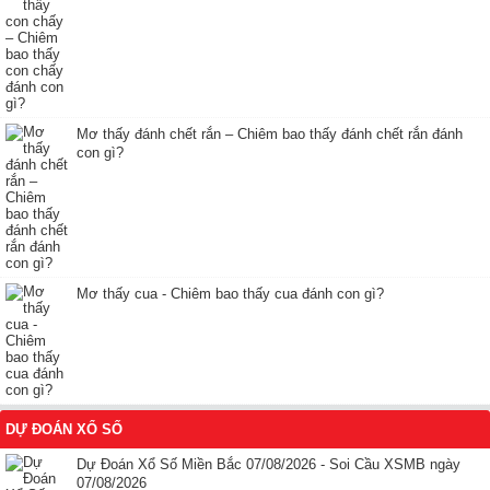
Mơ thấy đánh chết rắn – Chiêm bao thấy đánh chết rắn đánh
con gì?
Mơ thấy cua - Chiêm bao thấy cua đánh con gì?
DỰ ĐOÁN XỔ SỐ
Dự Đoán Xổ Số Miền Bắc 07/08/2026 - Soi Cầu XSMB ngày
07/08/2026