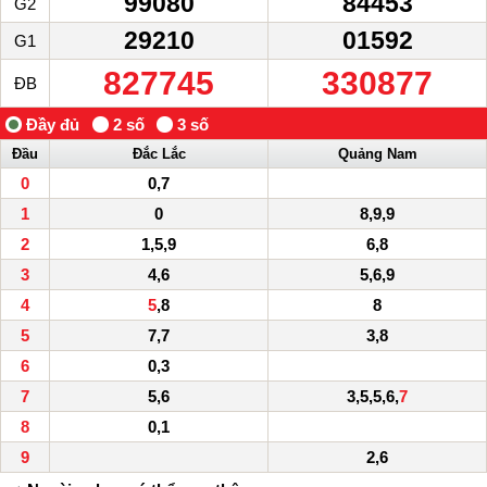
99080
84453
G2
29210
01592
G1
827745
330877
ĐB
Đầu
Đắc Lắc
Quảng Nam
0
0,7
1
0
8,9,9
2
1,5,9
6,8
3
4,6
5,6,9
4
5
,8
8
5
7,7
3,8
6
0,3
7
5,6
3,5,5,6,
7
8
0,1
9
2,6