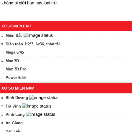
không bị giới hạn hay loại trừ.
XỔ SỐ MIỀN BẮC
Miền Bắc
Điện toán 1*2*3, 6x36, thần tài
Mega 6/45
Max 3D
Max 3D Pro
Power 6/55
XỔ SỐ MIỀN NAM
Bình Dương
Trà Vinh
Vĩnh Long
An Giang
Bạc Liêu