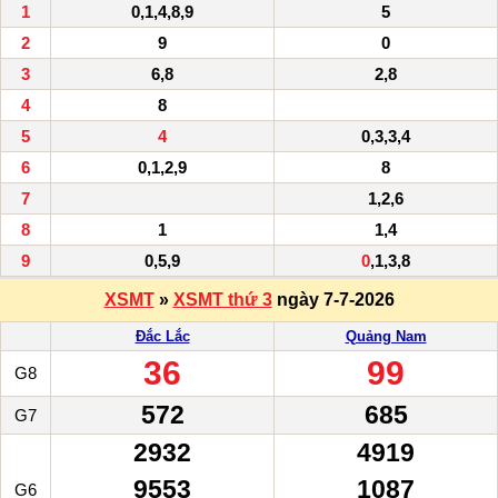
1
0,1,4,8,9
5
2
9
0
3
6,8
2,8
4
8
5
4
0,3,3,4
6
0,1,2,9
8
7
1,2,6
8
1
1,4
9
0,5,9
0
,1,3,8
XSMT
»
XSMT thứ 3
ngày 7-7-2026
Đắc Lắc
Quảng Nam
36
99
G8
572
685
G7
2932
4919
9553
1087
G6