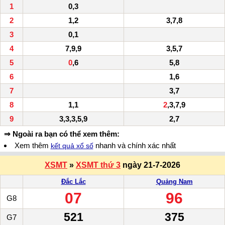
1
0,3
2
1,2
3,7,8
3
0,1
4
7,9,9
3,5,7
5
0
,6
5,8
6
1,6
7
3,7
8
1,1
2
,3,7,9
9
3,3,3,5,9
2,7
⇒ Ngoài ra bạn có thể xem thêm:
Xem thêm
nhanh và chính xác nhất
kết quả xổ số
XSMT
»
XSMT thứ 3
ngày 21-7-2026
Đắc Lắc
Quảng Nam
07
96
G8
521
375
G7