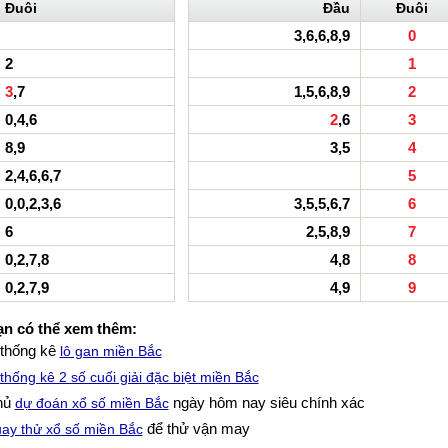
Đuôi
Đầu
Đuôi
3,6,6,8,9
0
2
1
3
,7
1,5,6,8,9
2
0,4,6
2
,6
3
8,9
3,5
4
2,4,6,6,7
5
0,0,2,3,6
3,5,5,6,7
6
6
2,5,8,9
7
0,2,7,8
4,8
8
0,2,7,9
4,9
9
ạn có thể xem thêm:
thống kê
lô gan miền Bắc
thống kê 2 số cuối giải đặc biệt miền Bắc
hủ
ngày hôm nay siêu chính xác
dự đoán xổ số miền Bắc
để thử vận may
ay thử xổ số miền Bắc