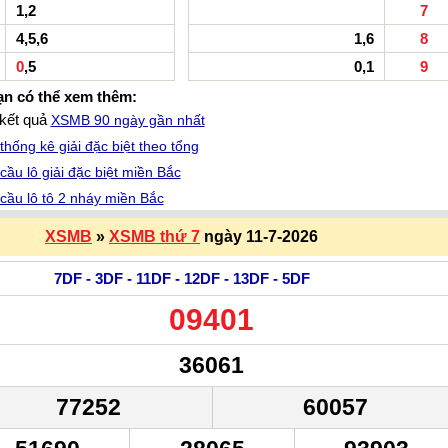
1,2
7
4,5,6
1,6
8
0
,5
0,1
9
ạn có thể xem thêm:
kết quả
XSMB 90 ngày gần nhất
thống kê giải đặc biệt theo tổng
cầu lô giải đặc biệt miền Bắc
cầu lô tô 2 nháy miền Bắc
XSMB
»
XSMB thứ 7
ngày 11-7-2026
7DF - 3DF - 11DF - 12DF - 13DF - 5DF
09401
36061
77252
60057