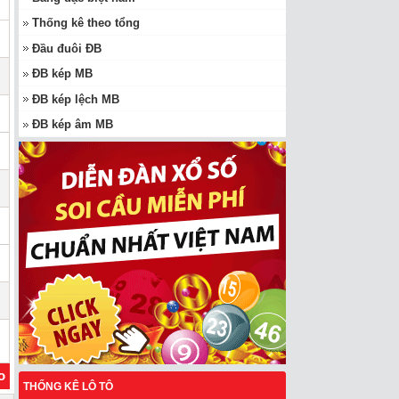
Thống kê theo tổng
Đầu đuôi ĐB
ĐB kép MB
ĐB kép lệch MB
ĐB kép âm MB
THỐNG KÊ LÔ TÔ