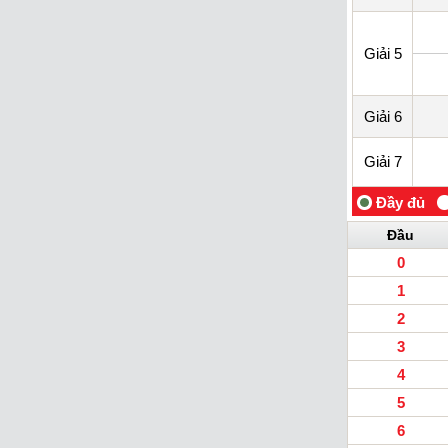
Giải 5
Giải 6
Giải 7
Đầu
0
1
2
3
4
5
6