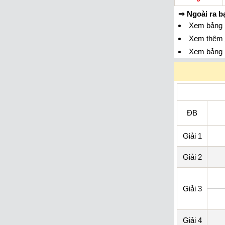
⇒ Ngoài ra b
Xem bảng 
Xem thêm
Xem bảng 
ĐB
Giải 1
Giải 2
Giải 3
Giải 4