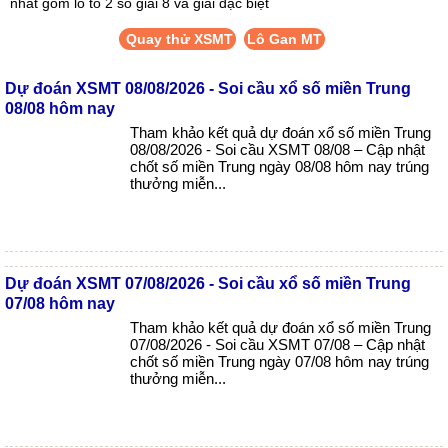
nhất gồm lô tô 2 số giải 8 và giải đặc biệt
Quay thử XSMT
Lô Gan MT
Dự đoán XSMT 08/08/2026 - Soi cầu xổ số miền Trung
08/08 hôm nay
Tham khảo kết quả dự đoán xổ số miền Trung
08/08/2026 - Soi cầu XSMT 08/08 – Cập nhật
chốt số miền Trung ngày 08/08 hôm nay trúng
thưởng miễn...
Dự đoán XSMT 07/08/2026 - Soi cầu xổ số miền Trung
07/08 hôm nay
Tham khảo kết quả dự đoán xổ số miền Trung
07/08/2026 - Soi cầu XSMT 07/08 – Cập nhật
chốt số miền Trung ngày 07/08 hôm nay trúng
thưởng miễn...