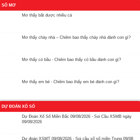
SỔ MƠ
Mơ thấy bắt được nhiều cá
Mơ thấy cháy nhà – Chiêm bao thấy cháy nhà đánh con gì?
Mơ thấy có bầu - Chiêm bao thấy có bầu đánh con gì?
Mơ thấy em bé - Chiêm bao thấy em bé đánh con gì?
DỰ ĐOÁN XỔ SỐ
Dự Đoán Xổ Số Miền Bắc 09/08/2026 - Soi Cầu XSMB ngày
09/08/2026
Dự đoán XSMT 09/08/2026 - Soi cầu xổ số miền Trung 09/08