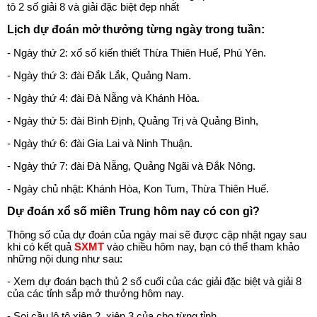
tô 2 số giải 8 và giải đặc biệt đẹp nhất
Lịch dự đoán mở thưởng từng ngày trong tuần:
- Ngày thứ 2: xổ số kiến thiết Thừa Thiên Huế, Phú Yên.
- Ngày thứ 3: đài Đắk Lắk, Quảng Nam.
- Ngày thứ 4: đài Đà Nẵng và Khánh Hòa.
- Ngày thứ 5: đài Bình Định, Quảng Trị và Quảng Bình,
- Ngày thứ 6: đài Gia Lai và Ninh Thuận.
- Ngày thứ 7: đài Đà Nẵng, Quảng Ngãi và Đắk Nông.
- Ngày chủ nhật: Khánh Hòa, Kon Tum, Thừa Thiên Huế.
Dự đoán xổ số miền Trung hôm nay có con gì?
Thông số của dự đoán của ngày mai sẽ được cập nhật ngay sau
khi có kết quả
SXMT
vào chiều hôm nay, bạn có thể tham khảo
những nội dung như sau:
- Xem dự đoán bạch thủ 2 số cuối của các giải đặc biệt và giải 8
của các tỉnh sắp mở thưởng hôm nay.
- Soi cầu lô tô xiên 2, xiên 3 của cho từng tỉnh.