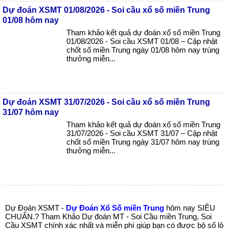
Dự đoán XSMT 01/08/2026 - Soi cầu xổ số miền Trung
01/08 hôm nay
Tham khảo kết quả dự đoán xổ số miền Trung
01/08/2026 - Soi cầu XSMT 01/08 – Cập nhật
chốt số miền Trung ngày 01/08 hôm nay trúng
thưởng miễn...
Dự đoán XSMT 31/07/2026 - Soi cầu xổ số miền Trung
31/07 hôm nay
Tham khảo kết quả dự đoán xổ số miền Trung
31/07/2026 - Soi cầu XSMT 31/07 – Cập nhật
chốt số miền Trung ngày 31/07 hôm nay trúng
thưởng miễn...
Dự Đoán XSMT -
Dự Đoán Xổ Số miền Trung
hôm nay SIÊU
CHUẨN.? Tham Khảo Dự đoán MT - Soi Cầu miền Trung, Soi
Cầu XSMT chính xác nhất và miễn phí giúp bạn có được bộ số lô