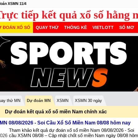
đoán XSMN 11/4
rực tiếp kết quả xổ số hằng 
Ự ĐOÁN XỔ SỐ
QUAY THỬ
THỐNG KÊ
VIETLOTT
SỔ MƠ
uay thử MN
Dự đoán MN
XSMN
XSMN 30 ngày
Dự đoán kết quả xổ số miền Nam chính xác
N 08/08/2026 - Soi Cầu Xổ Số Miền Nam 08/08 hôm nay
Tham khảo kết quả dự đoán xổ số miền Nam 08/08/2026 - Soi
cầu XSMN 08/08 – Cập nhật chốt số miền Nam ngày 08/08 hô