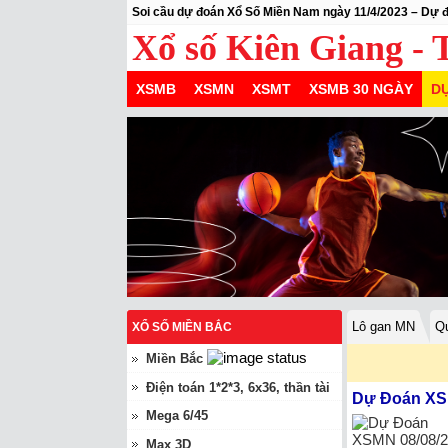
Soi cầu dự đoán Xổ Số Miền Nam ngày 11/4/2023 – Dự 
Xổ số Kiên Giang - T
XSMB
XSMN
XSMT
XSMB 30 NGÀY
D
Lô gan MN
Q
XỔ SỐ MIỀN BẮC
Miền Bắc
Điện toán 1*2*3, 6x36, thần tài
Dự Đoán XSM
Mega 6/45
Max 3D