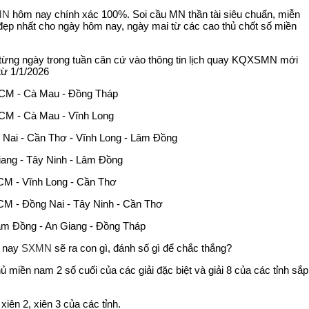
MN
hôm nay chính xác 100%. Soi cầu MN thần tài siêu chuẩn, miễn
 đẹp nhất cho ngày hôm nay, ngày mai từ các cao thủ chốt số miền
từng ngày trong tuần căn cứ vào t
hông tin l
ịch quay
KQXSMN
mới
từ 1/1/2026
CM - C
à Mau -
Đ
ồng Th
áp
HCM - Cà Mau - V
ĩnh Long
 Nai - Cần Th
ơ - Vĩnh Long - L
âm
Đ
ồng
ang - T
ây Ninh - Lâm
Đ
ồng
M - V
ĩnh Long - C
ần Th
ơ
M - Đ
ồng Nai - T
ây Ninh - C
ần Th
ơ
âm
Đ
ồng - An Giang -
Đ
ồng Th
áp
 nay
SXMN
sẽ ra con gì, đánh số gì để chắc thắng?
ủ miền nam 2 số cuối của các giải đặc biệt và giải 8 của các tỉnh sắp
 xiên 2, xiên 3 của các tỉnh.