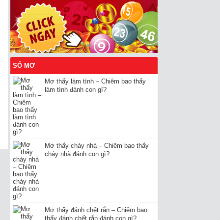
SỔ MƠ
Mơ thấy làm tình – Chiêm bao thấy
làm tình đánh con gì?
Mơ thấy cháy nhà – Chiêm bao thấy
cháy nhà đánh con gì?
Mơ thấy đánh chết rắn – Chiêm bao
thấy đánh chết rắn đánh con gì?