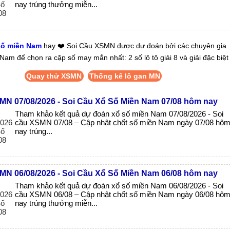
nay trúng thưởng miễn...
số miền Nam
hay ❤️ Soi Cầu XSMN được dự đoán bởi các chuyên gia
am để chọn ra cặp số may mắn nhất: 2 số lô tô giải 8 và giải đặc biệt
Quay thử XSMN
Thống kê lô gan MN
N 07/08/2026 - Soi Cầu Xổ Số Miền Nam 07/08 hôm nay
Tham khảo kết quả dự đoán xổ số miền Nam 07/08/2026 - Soi
cầu XSMN 07/08 – Cập nhật chốt số miền Nam ngày 07/08 hô
nay trúng...
N 06/08/2026 - Soi Cầu Xổ Số Miền Nam 06/08 hôm nay
Tham khảo kết quả dự đoán xổ số miền Nam 06/08/2026 - Soi
cầu XSMN 06/08 – Cập nhật chốt số miền Nam ngày 06/08 hô
nay trúng thưởng miễn...