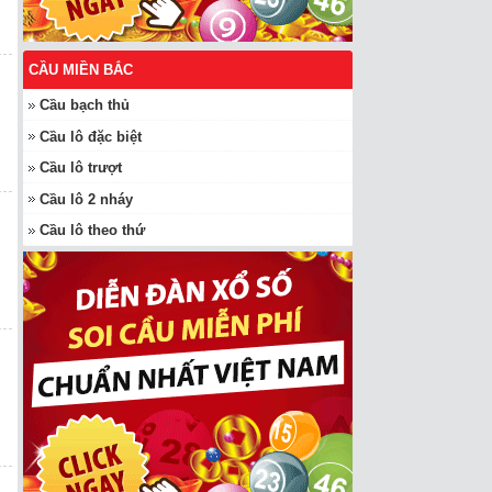
CẦU MIỀN BẮC
Cầu bạch thủ
m
Cầu lô đặc biệt
Cầu lô trượt
Cầu lô 2 nháy
Cầu lô theo thứ
m
m