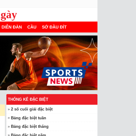
ngày
DIỄN ĐÀN
CẦU
SỚ ĐẦU ĐÍT
THỐNG KÊ ĐẶC BIỆT
2 số cuối giải đặc biệt
Bảng đặc biệt tuần
Bảng đặc biệt tháng
m
Bảng đặc biệt năm