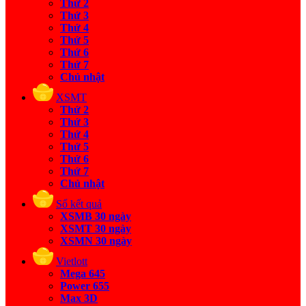
Thứ 2
Thứ 3
Thứ 4
Thứ 5
Thứ 6
Thứ 7
Chủ nhật
XSMT
Thứ 2
Thứ 3
Thứ 4
Thứ 5
Thứ 6
Thứ 7
Chủ nhật
Sổ kết quả
XSMB 30 ngày
XSMT 30 ngày
XSMN 30 ngày
Vietlott
Mega 645
Power 655
Max 3D