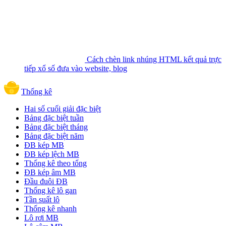
Cách chèn link nhúng HTML kết quả trực
tiếp xổ số đưa vào website, blog
Thống kê
Hai số cuối giải đặc biệt
Bảng đặc biệt tuần
Bảng đặc biệt tháng
Bảng đặc biệt năm
ĐB kép MB
ĐB kép lệch MB
Thống kê theo tổng
ĐB kép âm MB
Đầu đuôi ĐB
Thống kê lô gan
Tần suất lô
Thống kê nhanh
Lô rơi MB