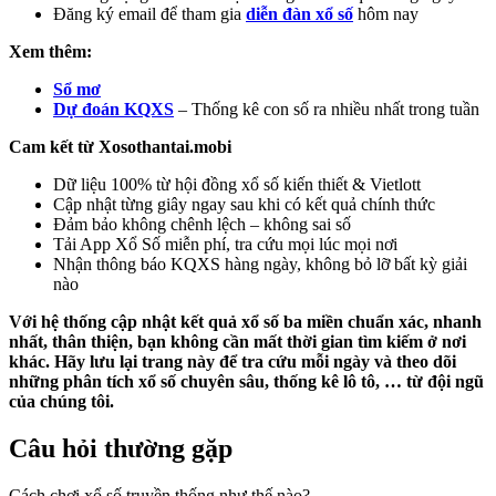
Đăng ký email để tham gia
diễn đàn xổ số
hôm nay
Xem thêm:
Sổ mơ
Dự đoán KQXS
– Thống kê con số ra nhiều nhất trong tuần
Cam kết từ Xosothantai.mobi
Dữ liệu 100% từ hội đồng xổ số kiến thiết & Vietlott
Cập nhật từng giây ngay sau khi có kết quả chính thức
Đảm bảo không chênh lệch – không sai số
Tải App Xổ Số miễn phí, tra cứu mọi lúc mọi nơi
Nhận thông báo KQXS hàng ngày, không bỏ lỡ bất kỳ giải
nào
Với hệ thống cập nhật kết quả xổ số ba miền chuẩn xác, nhanh
nhất, thân thiện, bạn không cần mất thời gian tìm kiếm ở nơi
khác. Hãy lưu lại trang này để tra cứu mỗi ngày và theo dõi
những phân tích xổ số chuyên sâu, thống kê lô tô, … từ đội ngũ
của chúng tôi.
Câu hỏi thường gặp
Cách chơi xổ số truyền thống như thế nào?