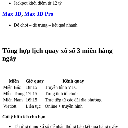
Jackpot khởi điểm từ 12 tỷ
Max 3D
,
Max 3D Pro
Dễ chơi – dễ trúng – kết quả nhanh
Tổng hợp lịch quay xổ số 3 miền hàng
ngày
Miền
Giờ quay
Kênh quay
Miền Bắc
18h15
Truyền hình VTC
Miền Trung
17h15
Từng tỉnh tổ chức
Miền Nam
16h15
Trực tiếp từ các đài địa phương
Vietlott
Liên tục
Online + truyền hình
Gợi ý hữu ích cho bạn
Tải ứng dụng xổ số để nhận thông báo kết quả hàng ngày