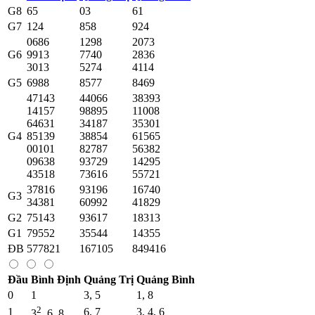
G8
65
03
61
G7
124
858
924
0686
1298
2073
G6
9913
7740
2836
3013
5274
4114
G5
6988
8577
8469
47143
44066
38393
14157
98895
11008
64631
34187
35301
G4
85139
38854
61565
00101
82787
56382
09638
93729
14295
43518
73616
55721
37816
93196
16740
G3
34381
60992
41829
G2
75143
93617
18313
G1
79552
35544
14355
ĐB
577821
167105
849416
Đầu
Bình Định
Quảng Trị
Quảng Bình
0
1
3,
5
1, 8
2
1
6, 7
3, 4,
6
3
, 6, 8