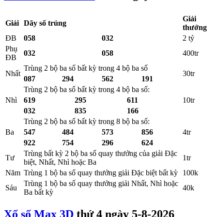
Giải
Giải
Dãy số trúng
thưởng
ĐB
058
032
2 tỷ
Phụ
032
058
400tr
ĐB
Trùng 2 bộ ba số bất kỳ trong 4 bộ ba số
Nhất
30tr
087
294
562
191
Trùng 2 bộ ba số bất kỳ trong 4 bộ ba số:
Nhì
619
295
611
10tr
032
835
166
Trùng 2 bộ ba số bất kỳ trong 8 bộ ba số:
Ba
547
484
573
856
4tr
922
754
296
624
Trùng bất kỳ 2 bộ ba số quay thưởng của giải Đặc
Tư
1tr
biệt, Nhất, Nhì hoặc Ba
Năm
Trùng 1 bộ ba số quay thưởng giải Đặc biệt bất kỳ
100k
Trùng 1 bộ ba số quay thưởng giải Nhất, Nhì hoặc
Sáu
40k
Ba bất kỳ
Xổ số Max 3D
thứ 4 ngày 5-8-2026