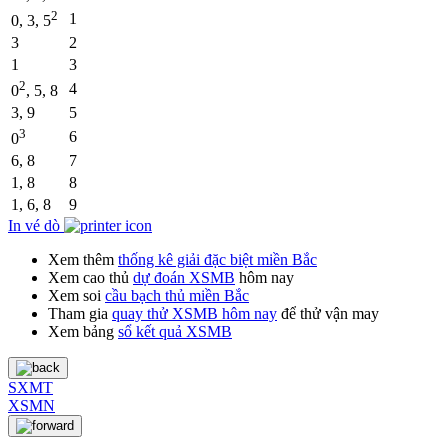
2
1
0, 3, 5
3
2
1
3
2
4
0
, 5, 8
3, 9
5
3
6
0
6
, 8
7
1, 8
8
1, 6, 8
9
In vé dò
Xem thêm
thống kê giải đặc biệt miền Bắc
Xem cao thủ
dự đoán XSMB
hôm nay
Xem soi
cầu bạch thủ miền Bắc
Tham gia
quay thử XSMB hôm nay
để thử vận may
Xem bảng
sổ kết quả XSMB
SXMT
XSMN