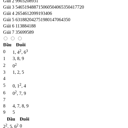
Giải 2
99032
08931
Giải 3
54651
94887
15060
50406
53504
17720
Giải 4
2654
6120
9919
3406
Giải 5
6318
8204
2751
9801
4706
4350
Giải 6
113
884
188
Giải 7
35
69
95
89
Đầu
Đuôi
2
3
0
1, 4
, 6
1
3, 8, 9
2
2
0
3
1, 2, 5
4
2
5
0, 1
, 4
2
6
0
,
7
, 9
7
8
4, 7, 8, 9
9
5
Đầu
Đuôi
2
2
0
2
, 5, 6