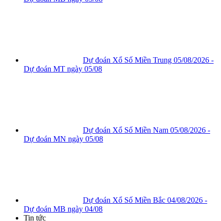
Dự đoán Xổ Số Miền Trung 05/08/2026 -
Dự đoán MT ngày 05/08
Dự đoán Xổ Số Miền Nam 05/08/2026 -
Dự đoán MN ngày 05/08
Dự đoán Xổ Số Miền Bắc 04/08/2026 -
Dự đoán MB ngày 04/08
Tin tức