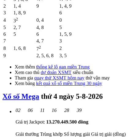
2
1
, 4
9
1, 4, 9
3
1, 8, 9
6
2
4
0, 4
0
3
5
2, 7
4, 8
5
6
5
6
1, 5, 9
7
4, 7
3
2
8
1, 6, 8
2
7
9
2, 5, 6, 8
3, 5
Xem thêm
thống kê lô gan miền Trung
Xem cao thủ
dự đoán XSMT
siêu chuẩn
Tham gia
quay thử XSMT hôm nay
thử vận may
Xem bảng
kết quả xổ số miền Trung 30 ngày
Xổ số Mega
thứ 4 ngày 5-8-2026
02
06
11
16
28
39
Giá trị Jackpot:
13.270.449.500 đồng
Giải thưởng
Trùng khớp
Số lượng giải
Giá trị giải (đồng)