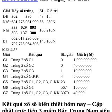
Giải
Dãy số trúng
SL
Giá trị
ĐB
302
386
48
1tr
Nhất
681
273
031
990
56
350N
333
029
893
Nhì
103
210N
508
137
300
062
017
296
009
Ba
143
100N
702
723
064
593
Max 3D+
Giải
Kết quả
SL giải
Giá trị (đ)
G1
Trùng 2 số G1
0
1.000.000.000
G2
Trùng 2 số G2
0
40.000.000
G3
Trùng 2 số G3
1
10.000.000
G4
Trùng 2 số G.KK
4
5.000.000
G5
Trùng 2 số G1, G2, G3, G.KK
23
1.000.000
G6
Trùng 1 số G1
567
150.000
G7
Trùng 1 số G1, G2, G3, G.KK
3079
40.000
Kết quả xổ số kiến thiết hôm nay – Cập
nhật trực tiếp 3 miền Bắc Trung Nam siêu