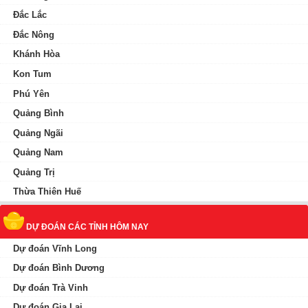
Đắc Lắc
Đắc Nông
Khánh Hòa
Kon Tum
Phú Yên
Quảng Bình
Quảng Ngãi
Quảng Nam
Quảng Trị
Thừa Thiên Huế
DỰ ĐOÁN CÁC TỈNH HÔM NAY
Dự đoán Vĩnh Long
Dự đoán Bình Dương
Dự đoán Trà Vinh
Dự đoán Gia Lai