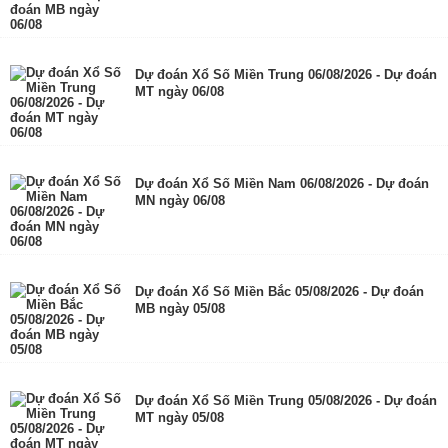
Dự đoán Xổ Số Miền Trung 06/08/2026 - Dự đoán
MT ngày 06/08
Dự đoán Xổ Số Miền Nam 06/08/2026 - Dự đoán
MN ngày 06/08
Dự đoán Xổ Số Miền Bắc 05/08/2026 - Dự đoán
MB ngày 05/08
Dự đoán Xổ Số Miền Trung 05/08/2026 - Dự đoán
MT ngày 05/08