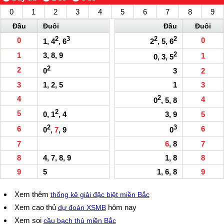
0
1
2
3
4
5
6
7
8
9
Đầu
Đuôi
Đầu
Đuôi
2
3
2
2
0
0
1, 4
, 6
2
, 5, 6
1
3, 8, 9
2
1
0, 3, 5
2
2
0
3
2
3
1, 2, 5
1
3
4
2
4
0
, 5, 8
2
5
0, 1
, 4
3, 9
5
2
3
6
6
0
,
7
, 9
0
7
6
, 8
7
8
4, 7, 8, 9
1, 8
8
9
5
1, 6, 8
9
Xem thêm
thống kê giải đặc biệt miền Bắc
Xem cao thủ
hôm nay
dự đoán XSMB
Xem soi
cầu bạch thủ miền Bắc