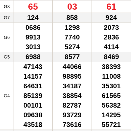
65
03
61
G8
124
858
924
G7
0686
1298
2073
9913
7740
2836
G6
3013
5274
4114
6988
8577
8469
G5
47143
44066
38393
14157
98895
11008
64631
34187
35301
85139
38854
61565
G4
00101
82787
56382
09638
93729
14295
43518
73616
55721