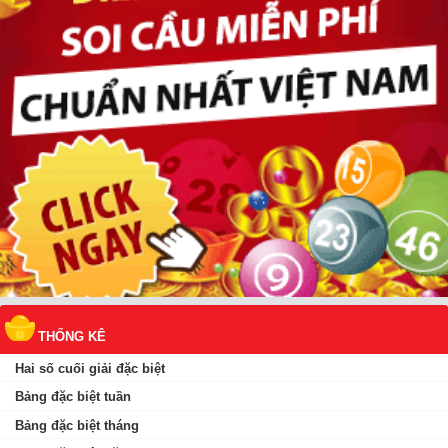
THỐNG KÊ
Hai số cuối giải đặc biệt
Bảng đặc biệt tuần
Bảng đặc biệt tháng