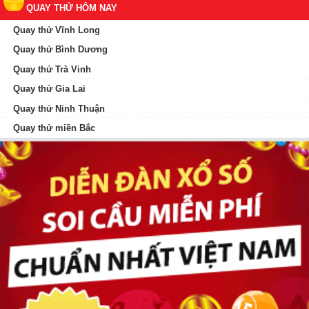
QUAY THỬ HÔM NAY
Quay thử Vĩnh Long
Quay thử Bình Dương
Quay thử Trà Vinh
Quay thử Gia Lai
Quay thử Ninh Thuận
Quay thử miền Bắc