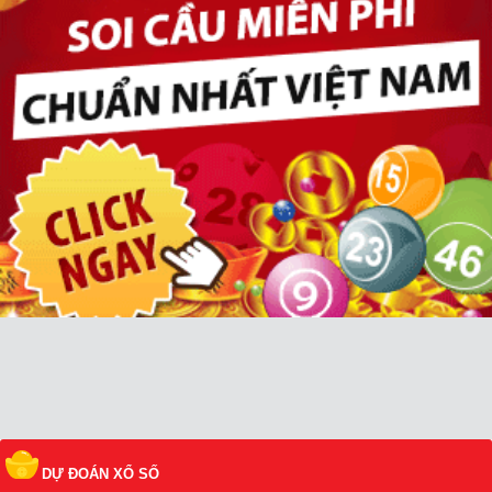
DỰ ĐOÁN XỔ SỐ