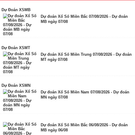
Dự Đoán XSMB
Dự đoán Xổ Số Miền Bắc 07/08/2026 - Dự đoán
MB ngày 07/08
Dự Đoán XSMT
Dự đoán Xổ Số Miền Trung 07/08/2026 - Dự đoán
MT ngày 07/08
Dự Đoán XSMN
Dự đoán Xổ Số Miền Nam 07/08/2026 - Dự đoán
MN ngày 07/08
Dự đoán Xổ Số Miền Bắc 06/08/2026 - Dự đoán
MB ngày 06/08