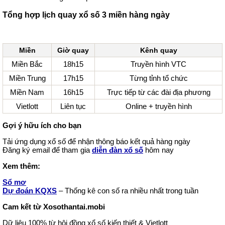
Tổng hợp lịch quay xổ số 3 miền hàng ngày
Miền
Giờ quay
Kênh quay
Miền Bắc
18h15
Truyền hình VTC
Miền Trung
17h15
Từng tỉnh tổ chức
Miền Nam
16h15
Trực tiếp từ các đài địa phương
Vietlott
Liên tục
Online + truyền hình
Gợi ý hữu ích cho bạn
Tải ứng dụng xổ số để nhận thông báo kết quả hàng ngày
Đăng ký email để tham gia
diễn đàn xổ số
hôm nay
Xem thêm:
Sổ mơ
Dự đoán KQXS
– Thống kê con số ra nhiều nhất trong tuần
Cam kết từ Xosothantai.mobi
Dữ liệu 100% từ hội đồng xổ số kiến thiết & Vietlott