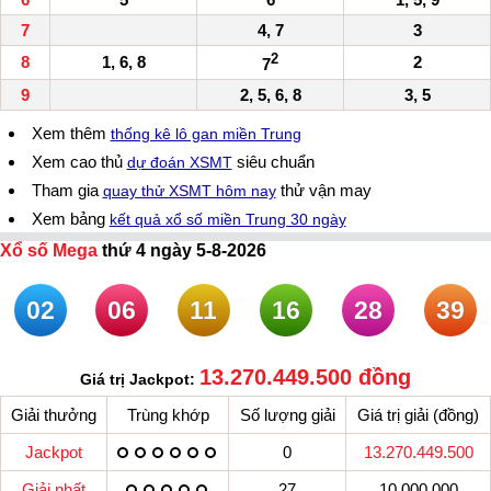
7
4, 7
3
2
8
1, 6, 8
2
7
9
2, 5, 6, 8
3, 5
Xem thêm
thống kê lô gan miền Trung
Xem cao thủ
siêu chuẩn
dự đoán XSMT
Tham gia
thử vận may
quay thử XSMT hôm nay
Xem bảng
kết quả xổ số miền Trung 30 ngày
Xổ số Mega
thứ 4 ngày 5-8-2026
02
06
11
16
28
39
13.270.449.500 đồng
Giá trị Jackpot:
Giải thưởng
Trùng khớp
Số lượng giải
Giá trị giải (đồng)
Jackpot
0
13.270.449.500
Giải nhất
27
10.000.000