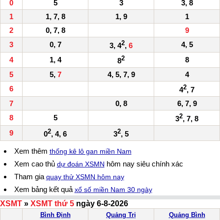
0
5
3
3, 8
1
1, 7, 8
1, 9
1
2
0, 7, 8
9
2
3
0, 7
4, 5
3, 4
,
6
2
4
1, 4
8
8
5
5,
7
4, 5, 7, 9
4
2
6
4
, 7
7
0, 8
6, 7, 9
2
8
5
3
, 7, 8
2
2
9
0
, 4, 6
3
, 5
Xem thêm
thống kê lô gan miền Nam
Xem cao thủ
hôm nay siêu chính xác
dự đoán XSMN
Tham gia
quay thử XSMN hôm nay
Xem bảng kết quả
xổ số miền Nam 30 ngày
XSMT
»
XSMT thứ 5
ngày 6-8-2026
Bình Định
Quảng Trị
Quảng Bình