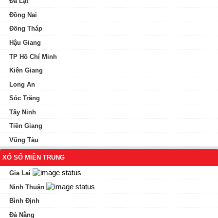
Đà Lạt
Đồng Nai
Đồng Tháp
Hậu Giang
TP Hồ Chí Minh
Kiên Giang
Long An
Sóc Trăng
Tây Ninh
Tiền Giang
Vũng Tàu
XỔ SỐ MIỀN TRUNG
Gia Lai
Ninh Thuận
Bình Định
Đà Nẵng