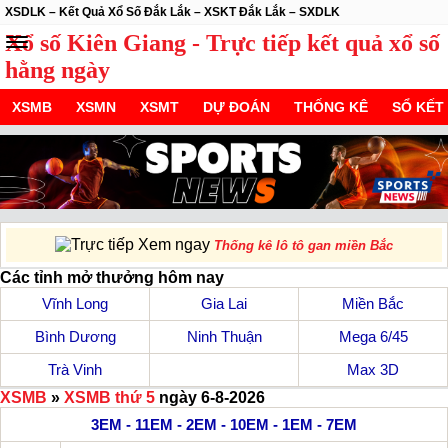
XSDLK – Kết Quả Xổ Số Đắk Lắk – XSKT Đắk Lắk – SXDLK
Xổ số Kiên Giang - Trực tiếp kết quả xổ số
hằng ngày
XSMB
XSMN
XSMT
DỰ ĐOÁN
THỐNG KÊ
SỔ KẾT
Xem ngay
Thống kê lô tô gan miền Bắc
Các tỉnh mở thưởng hôm nay
Vĩnh Long
Gia Lai
Miền Bắc
Bình Dương
Ninh Thuận
Mega 6/45
Trà Vinh
Max 3D
XSMB
»
XSMB thứ 5
ngày 6-8-2026
3EM - 11EM - 2EM - 10EM - 1EM - 7EM