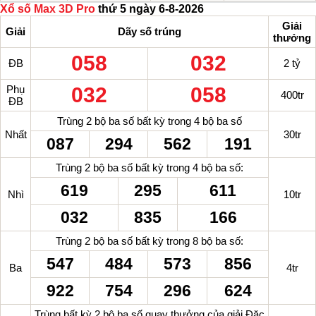
Xổ số Max 3D Pro
thứ 5 ngày 6-8-2026
Giải
Giải
Dãy số trúng
thưởng
058
032
ĐB
2 tỷ
Phụ
032
058
400tr
ĐB
Trùng 2 bộ ba số bất kỳ trong 4 bộ ba số
Nhất
30tr
087
294
562
191
Trùng 2 bộ ba số bất kỳ trong 4 bộ ba số:
619
295
611
Nhì
10tr
032
835
166
Trùng 2 bộ ba số bất kỳ trong 8 bộ ba số:
547
484
573
856
Ba
4tr
922
754
296
624
Trùng bất kỳ 2 bộ ba số quay thưởng của giải Đặc