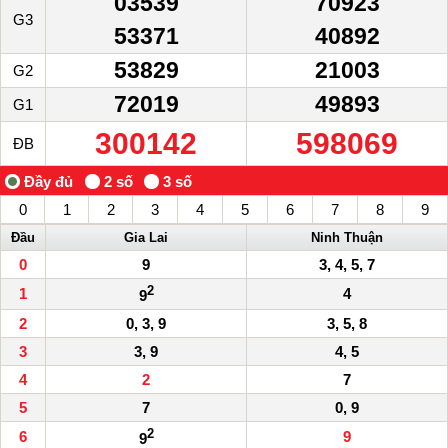
03539
70923
G3
53371
40892
53829
21003
G2
72019
49893
G1
300142
598069
ĐB
0
1
2
3
4
5
6
7
8
9
Đầu
Gia Lai
Ninh Thuận
0
9
3, 4, 5, 7
2
1
4
9
2
0, 3, 9
3, 5, 8
3
3, 9
4, 5
4
2
7
5
7
0, 9
2
6
9
9