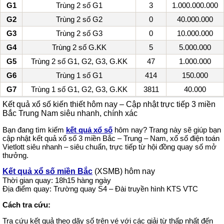
G1
Trùng 2 số G1
3
1.000.000.000
G2
Trùng 2 số G2
0
40.000.000
G3
Trùng 2 số G3
0
10.000.000
G4
Trùng 2 số G.KK
5
5.000.000
G5
Trùng 2 số G1, G2, G3, G.KK
47
1.000.000
G6
Trùng 1 số G1
414
150.000
G7
Trùng 1 số G1, G2, G3, G.KK
3811
40.000
Kết quả xổ số kiến thiết hôm nay – Cập nhật trực tiếp 3 miền
Bắc Trung Nam siêu nhanh, chính xác
Bạn đang tìm kiếm
kết quả xổ số
hôm nay? Trang này sẽ giúp bạn
cập nhật kết quả xổ số 3 miền Bắc – Trung – Nam, xổ số điện toán
Vietlott siêu nhanh – siêu chuẩn, trực tiếp từ hội đồng quay số mở
thưởng.
Kết quả xổ số miền Bắc
(XSMB) hôm nay
Thời gian quay: 18h15 hàng ngày
Địa điểm quay: Trường quay S4 – Đài truyền hình KTS VTC
Cách tra cứu:
Tra cứu kết quả theo dãy số trên vé với các giải từ thấp nhất đến