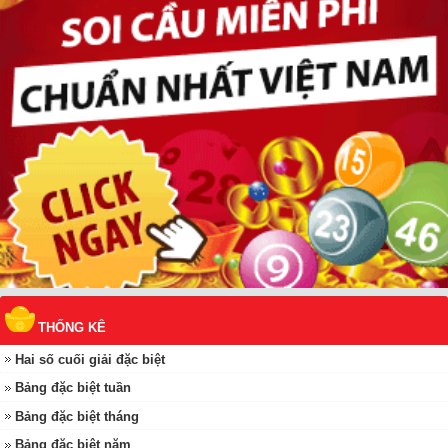
THỐNG KÊ
Hai số cuối giải đặc biệt
Bảng đặc biệt tuần
Bảng đặc biệt tháng
Bảng đặc biệt năm