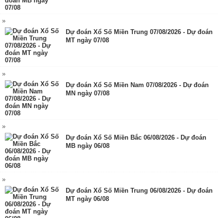
Dự đoán Xổ Số Miền Trung 07/08/2026 - Dự đoán
MT ngày 07/08
Dự đoán Xổ Số Miền Nam 07/08/2026 - Dự đoán
MN ngày 07/08
Dự đoán Xổ Số Miền Bắc 06/08/2026 - Dự đoán
MB ngày 06/08
Dự đoán Xổ Số Miền Trung 06/08/2026 - Dự đoán
MT ngày 06/08