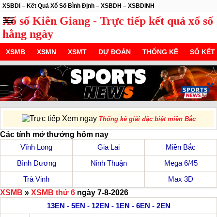
XSBDI – Kết Quả Xổ Số Bình Định – XSBDH – XSBDINH
Xổ số Kiên Giang - Trực tiếp kết quả xổ số
hằng ngày
XSMB
XSMN
XSMT
DỰ ĐOÁN
THỐNG KÊ
SỔ KẾT
Xem ngay
Thống kê giải đặc biệt miền Bắc
Các tỉnh mở thưởng hôm nay
Vĩnh Long
Gia Lai
Miền Bắc
Bình Dương
Ninh Thuận
Mega 6/45
Trà Vinh
Max 3D
XSMB
»
XSMB thứ 6
ngày 7-8-2026
13EN - 5EN - 12EN - 1EN - 6EN - 2EN