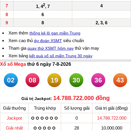
2
7
4
1, 4
, 7
8
6
9
8
2, 3, 6
Xem thêm
thống kê lô gan miền Trung
Xem cao thủ
siêu chuẩn
dự đoán XSMT
Tham gia
thử vận may
quay thử XSMT hôm nay
Xem bảng
kết quả xổ số miền Trung 30 ngày
Xổ số Mega
thứ 6 ngày 7-8-2026
02
08
19
30
36
43
14.788.722.000 đồng
Giá trị Jackpot:
Giải thưởng
Trùng khớp
Số lượng giải
Giá trị giải (đồng)
Jackpot
0
14.788.722.000
Giải nhất
28
10.000.000