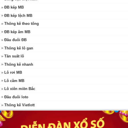
ĐB kép MB
ĐB kép lệch MB
Thống kê theo tổng
ĐB kép âm MB
Đầu đuôi ĐB
Thống kê lô gan
Tần suất lô
Thống kê nhanh
Lô rơi MB
Lô câm MB
Lô xiên miền Bắc
Đầu đuôi loto
Thống kê Vietlott