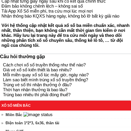
Cập nhật từng giây ngay sau khi có kết quả chính thức
Đảm bảo không chênh lệch – không sai số
Tải App Xổ Số miễn phí, tra cứu mọi lúc mọi nơi
Nhận thông báo KQXS hàng ngày, không bỏ lỡ bất kỳ giải nào
Với hệ thống cập nhật kết quả xổ số ba miền chuẩn xác, nhanh
nhất, thân thiện, bạn không cần mất thời gian tìm kiếm ở nơi
khác. Hãy lưu lại trang này để tra cứu mỗi ngày và theo dõi
những phân tích xổ số chuyên sâu, thống kê lô tô, … từ đội
ngũ của chúng tôi.
Câu hỏi thường gặp
Cách chơi xổ số truyền thống như thế nào?
Giá vé xổ số kiến thiết là bao nhiêu?
Mỗi miền quay xổ số lúc mấy giờ, ngày nào?
Làm sao biết mình trúng xổ số truyền thống?
Trúng vé số thì nhận thưởng ở đâu?
Thời hạn nhận thưởng là bao lâu?
Trúng bao nhiêu thì phải đóng thuế?
XỔ SỐ MIỀN BẮC
Miền Bắc
Điện toán 1*2*3, 6x36, thần tài