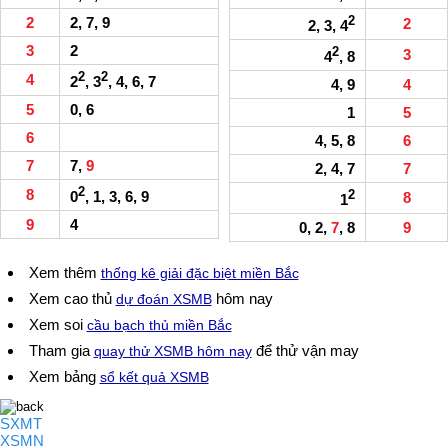
2
2, 7, 9
2
2
2, 3, 4
3
2
2
3
4
, 8
2
2
4
2
, 3
, 4, 6, 7
4, 9
4
5
0, 6
1
5
6
4, 5, 8
6
7
7,
9
2, 4, 7
7
2
8
0
, 1, 3, 6, 9
2
8
1
9
4
0, 2,
7
, 8
9
Xem thêm
thống kê giải đặc biệt miền Bắc
Xem cao thủ
hôm nay
dự đoán XSMB
Xem soi
cầu bạch thủ miền Bắc
Tham gia
để thử vận may
quay thử XSMB hôm nay
Xem bảng
sổ kết quả XSMB
SXMT
XSMN