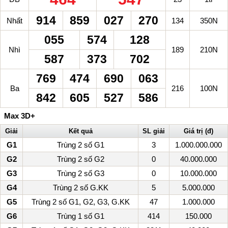
914
859
027
270
Nhất
134
350N
055
574
128
Nhì
189
210N
587
373
702
769
474
690
063
Ba
216
100N
842
605
527
586
Max 3D+
Giải
Kết quả
SL giải
Giá trị (đ)
G1
Trùng 2 số G1
3
1.000.000.000
G2
Trùng 2 số G2
0
40.000.000
G3
Trùng 2 số G3
0
10.000.000
G4
Trùng 2 số G.KK
5
5.000.000
G5
Trùng 2 số G1, G2, G3, G.KK
47
1.000.000
G6
Trùng 1 số G1
414
150.000