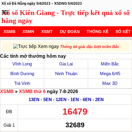
Xổ số Đà Nẵng ngày 5/4/2023 – XSDNG 5/4/2023
Xổ số Kiên Giang - Trực tiếp kết quả xổ số
hằng ngày
XSMB
XSMN
XSMT
DỰ ĐOÁN
THỐNG KÊ
SỔ KẾT
Xem ngay
Thống kê giải đặc biệt miền Bắc
Các tỉnh mở thưởng hôm nay
Vĩnh Long
Gia Lai
Miền Bắc
Bình Dương
Ninh Thuận
Mega 6/45
Trà Vinh
Max 3D
XSMB
»
XSMB thứ 6
ngày 7-8-2026
13EN - 5EN - 12EN - 1EN - 6EN - 2EN
16479
ĐB
32689
Giải 1