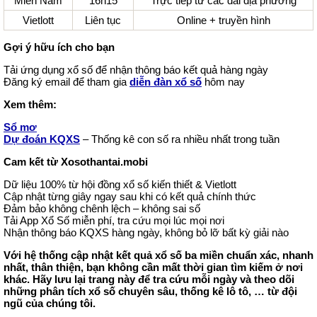
Miền Nam
16h15
Trực tiếp từ các đài địa phương
Vietlott
Liên tục
Online + truyền hình
Gợi ý hữu ích cho bạn
Tải ứng dụng xổ số để nhận thông báo kết quả hàng ngày
Đăng ký email để tham gia
diễn đàn xổ số
hôm nay
Xem thêm:
Sổ mơ
Dự đoán KQXS
– Thống kê con số ra nhiều nhất trong tuần
Cam kết từ Xosothantai.mobi
Dữ liệu 100% từ hội đồng xổ số kiến thiết & Vietlott
Cập nhật từng giây ngay sau khi có kết quả chính thức
Đảm bảo không chênh lệch – không sai số
Tải App Xổ Số miễn phí, tra cứu mọi lúc mọi nơi
Nhận thông báo KQXS hàng ngày, không bỏ lỡ bất kỳ giải nào
Với hệ thống cập nhật kết quả xổ số ba miền chuẩn xác, nhanh
nhất, thân thiện, bạn không cần mất thời gian tìm kiếm ở nơi
khác. Hãy lưu lại trang này để tra cứu mỗi ngày và theo dõi
những phân tích xổ số chuyên sâu, thống kê lô tô, … từ đội
ngũ của chúng tôi.