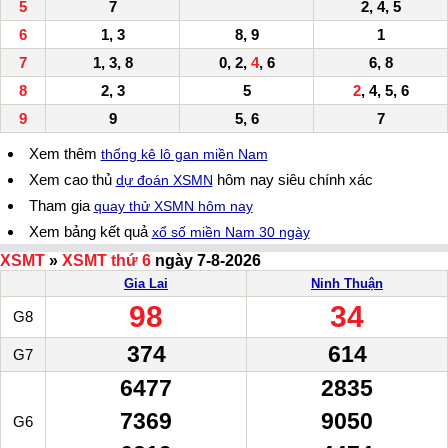
5
7
2, 4, 5
6
1, 3
8, 9
1
7
1, 3, 8
0, 2,
4
, 6
6, 8
8
2, 3
5
2
, 4, 5, 6
9
9
5, 6
7
Xem thêm
thống kê lô gan miền Nam
Xem cao thủ
hôm nay siêu chính xác
dự đoán XSMN
Tham gia
quay thử XSMN hôm nay
Xem bảng kết quả
xổ số miền Nam 30 ngày
XSMT
»
XSMT thứ 6
ngày 7-8-2026
Gia Lai
Ninh Thuận
98
34
G8
374
614
G7
6477
2835
7369
9050
G6