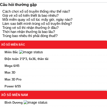
Câu hỏi thường gặp
Cách chơi xổ số truyền thống như thế nào?
Giá vé xổ số kiến thiết là bao nhiêu?
Mỗi miền quay xổ số lúc mấy giờ, ngày nào?
Làm sao biết mình trúng xổ số truyền thống?
Trúng vé số thì nhận thưởng ở đâu?
Thời hạn nhận thưởng là bao lâu?
Trúng bao nhiêu thì phải đóng thuế?
XỔ SỐ MIỀN BẮC
Miền Bắc
Điện toán 1*2*3, 6x36, thần tài
Mega 6/45
Max 3D
Max 3D Pro
Power 6/55
XỔ SỐ MIỀN NAM
Bình Dương