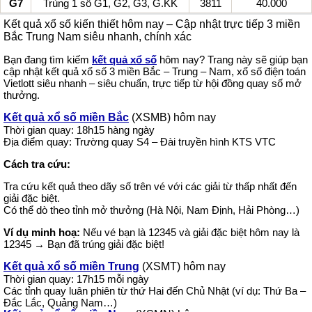
G7
Trùng 1 số G1, G2, G3, G.KK
3811
40.000
Kết quả xổ số kiến thiết hôm nay – Cập nhật trực tiếp 3 miền
Bắc Trung Nam siêu nhanh, chính xác
Bạn đang tìm kiếm
kết quả xổ số
hôm nay? Trang này sẽ giúp bạn
cập nhật kết quả xổ số 3 miền Bắc – Trung – Nam, xổ số điện toán
Vietlott siêu nhanh – siêu chuẩn, trực tiếp từ hội đồng quay số mở
thưởng.
Kết quả xổ số miền Bắc
(XSMB) hôm nay
Thời gian quay: 18h15 hàng ngày
Địa điểm quay: Trường quay S4 – Đài truyền hình KTS VTC
Cách tra cứu:
Tra cứu kết quả theo dãy số trên vé với các giải từ thấp nhất đến
giải đặc biệt.
Có thể dò theo tỉnh mở thưởng (Hà Nội, Nam Định, Hải Phòng…)
Ví dụ minh hoạ:
Nếu vé bạn là 12345 và giải đặc biệt hôm nay là
12345 → Bạn đã trúng giải đặc biệt!
Kết quả xổ số miền Trung
(XSMT) hôm nay
Thời gian quay: 17h15 mỗi ngày
Các tỉnh quay luân phiên từ thứ Hai đến Chủ Nhật (ví dụ: Thứ Ba –
Đắc Lắc, Quảng Nam…)