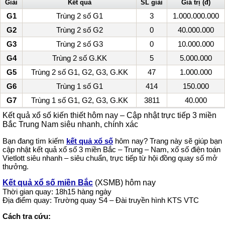
Giải
Kết quả
SL giải
Giá trị (đ)
G1
Trùng 2 số G1
3
1.000.000.000
G2
Trùng 2 số G2
0
40.000.000
G3
Trùng 2 số G3
0
10.000.000
G4
Trùng 2 số G.KK
5
5.000.000
G5
Trùng 2 số G1, G2, G3, G.KK
47
1.000.000
G6
Trùng 1 số G1
414
150.000
G7
Trùng 1 số G1, G2, G3, G.KK
3811
40.000
Kết quả xổ số kiến thiết hôm nay – Cập nhật trực tiếp 3 miền
Bắc Trung Nam siêu nhanh, chính xác
Bạn đang tìm kiếm
kết quả xổ số
hôm nay? Trang này sẽ giúp bạn
cập nhật kết quả xổ số 3 miền Bắc – Trung – Nam, xổ số điện toán
Vietlott siêu nhanh – siêu chuẩn, trực tiếp từ hội đồng quay số mở
thưởng.
Kết quả xổ số miền Bắc
(XSMB) hôm nay
Thời gian quay: 18h15 hàng ngày
Địa điểm quay: Trường quay S4 – Đài truyền hình KTS VTC
Cách tra cứu: