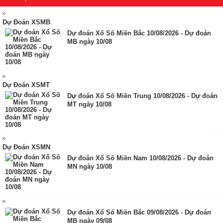
Dự Đoán XSMB
Dự đoán Xổ Số Miền Bắc 10/08/2026 - Dự đoán
MB ngày 10/08
Dự Đoán XSMT
Dự đoán Xổ Số Miền Trung 10/08/2026 - Dự đoán
MT ngày 10/08
Dự Đoán XSMN
Dự đoán Xổ Số Miền Nam 10/08/2026 - Dự đoán
MN ngày 10/08
Dự đoán Xổ Số Miền Bắc 09/08/2026 - Dự đoán
MB ngày 09/08