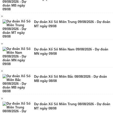
Dự đoán Xổ Số Miền Trung 09/08/2026 - Dự đoán
MT ngày 09/08
Dự đoán Xổ Số Miền Nam 09/08/2026 - Dự đoán
MN ngày 09/08
Dự đoán Xổ Số Miền Bắc 08/08/2026 - Dự đoán
MB ngày 08/08
Dự đoán Xổ Số Miền Trung 08/08/2026 - Dự đoán
MT ngày 08/08