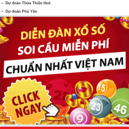
Dự đoán Thừa Thiên Huế
Dự đoán Phú Yên