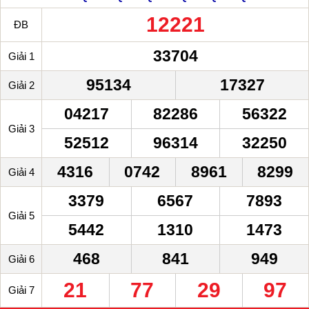
12221
ĐB
33704
Giải 1
95134
17327
Giải 2
04217
82286
56322
Giải 3
52512
96314
32250
4316
0742
8961
8299
Giải 4
3379
6567
7893
Giải 5
5442
1310
1473
468
841
949
Giải 6
21
77
29
97
Giải 7