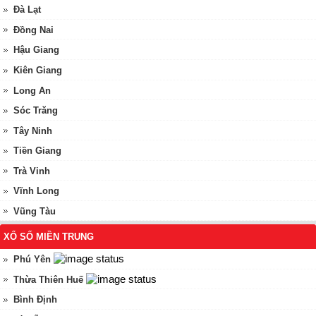
Đà Lạt
Đồng Nai
Hậu Giang
Kiên Giang
Long An
Sóc Trăng
Tây Ninh
Tiền Giang
Trà Vinh
Vĩnh Long
Vũng Tàu
XỔ SỐ MIỀN TRUNG
Phú Yên
Thừa Thiên Huế
Bình Định