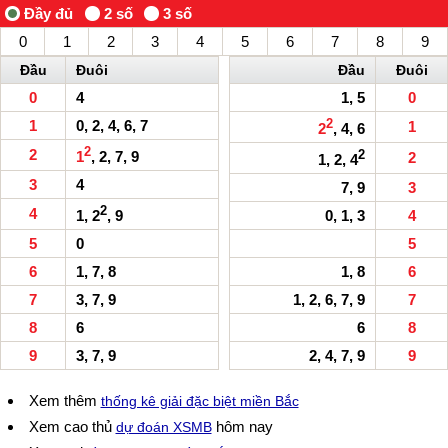
0
1
2
3
4
5
6
7
8
9
Đầu
Đuôi
Đầu
Đuôi
0
4
1, 5
0
1
0, 2, 4, 6, 7
2
1
2
, 4, 6
2
2
1
, 2, 7, 9
2
2
1, 2, 4
3
4
7, 9
3
2
4
1, 2
, 9
0, 1, 3
4
5
0
5
6
1, 7, 8
1, 8
6
7
3, 7, 9
1, 2, 6, 7, 9
7
8
6
6
8
9
3, 7, 9
2, 4, 7, 9
9
Xem thêm
thống kê giải đặc biệt miền Bắc
Xem cao thủ
hôm nay
dự đoán XSMB