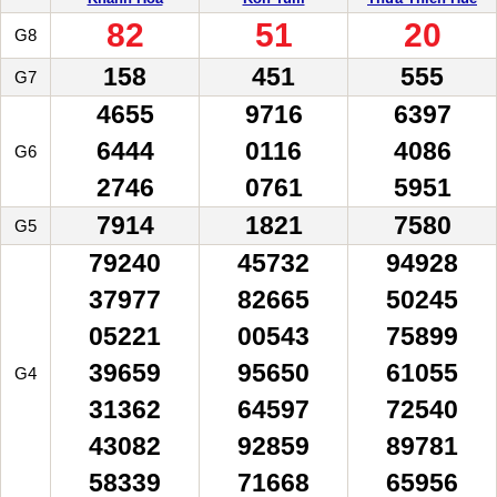
82
51
20
G8
158
451
555
G7
4655
9716
6397
6444
0116
4086
G6
2746
0761
5951
7914
1821
7580
G5
79240
45732
94928
37977
82665
50245
05221
00543
75899
39659
95650
61055
G4
31362
64597
72540
43082
92859
89781
58339
71668
65956