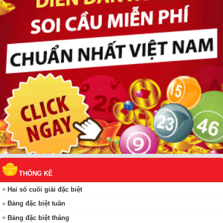
THỐNG KÊ
Hai số cuối giải đặc biệt
Bảng đặc biệt tuần
Bảng đặc biệt tháng