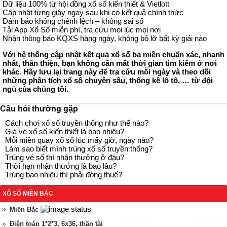
Dữ liệu 100% từ hội đồng xổ số kiến thiết & Vietlott
Cập nhật từng giây ngay sau khi có kết quả chính thức
Đảm bảo không chênh lệch – không sai số
Tải App Xổ Số miễn phí, tra cứu mọi lúc mọi nơi
Nhận thông báo KQXS hàng ngày, không bỏ lỡ bất kỳ giải nào
Với hệ thống cập nhật kết quả xổ số ba miền chuẩn xác, nhanh
nhất, thân thiện, bạn không cần mất thời gian tìm kiếm ở nơi
khác. Hãy lưu lại trang này để tra cứu mỗi ngày và theo dõi
những phân tích xổ số chuyên sâu, thống kê lô tô, … từ đội
ngũ của chúng tôi.
Câu hỏi thường gặp
Cách chơi xổ số truyền thống như thế nào?
Giá vé xổ số kiến thiết là bao nhiêu?
Mỗi miền quay xổ số lúc mấy giờ, ngày nào?
Làm sao biết mình trúng xổ số truyền thống?
Trúng vé số thì nhận thưởng ở đâu?
Thời hạn nhận thưởng là bao lâu?
Trúng bao nhiêu thì phải đóng thuế?
XỔ SỐ MIỀN BẮC
Miền Bắc
Điện toán 1*2*3, 6x36, thần tài