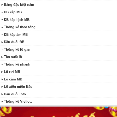
Bảng đặc biệt năm
ĐB kép MB
ĐB kép lệch MB
Thống kê theo tổng
ĐB kép âm MB
Đầu đuôi ĐB
Thống kê lô gan
Tần suất lô
Thống kê nhanh
Lô rơi MB
Lô câm MB
Lô xiên miền Bắc
Đầu đuôi loto
Thống kê Vietlott