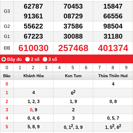
62787
70453
15847
G3
91361
08729
66556
55622
37586
98504
G2
67223
30088
31180
G1
610030
257468
401374
ĐB
0
1
2
3
4
5
6
7
8
9
Đầu
Khánh Hòa
Kon Tum
Thừa Thiên Huế
0
4
2
1
4
6
2
1, 2, 3
1, 9
0, 8
3
0
, 9
2
4
0, 4, 6
3
0, 5, 7
2
2
2
5
5, 8, 9
0, 1
, 3, 9
1, 5
, 6