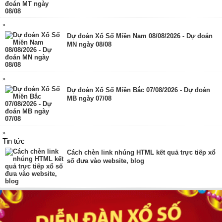
Dự đoán Xổ Số Miền Nam 08/08/2026 - Dự đoán
MN ngày 08/08
Dự đoán Xổ Số Miền Bắc 07/08/2026 - Dự đoán
MB ngày 07/08
Tin tức
Cách chèn link nhúng HTML kết quả trực tiếp xổ
số đưa vào website, blog