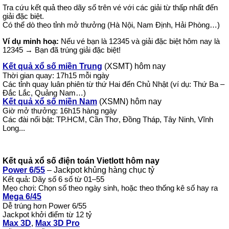
Tra cứu kết quả theo dãy số trên vé với các giải từ thấp nhất đến
giải đặc biệt.
Có thể dò theo tỉnh mở thưởng (Hà Nội, Nam Định, Hải Phòng…)
Ví dụ minh hoạ:
Nếu vé bạn là 12345 và giải đặc biệt hôm nay là
12345 → Bạn đã trúng giải đặc biệt!
Kết quả xổ số miền Trung
(XSMT) hôm nay
Thời gian quay: 17h15 mỗi ngày
Các tỉnh quay luân phiên từ thứ Hai đến Chủ Nhật (ví dụ: Thứ Ba –
Đắc Lắc, Quảng Nam…)
Kết quả xổ số miền Nam
(XSMN) hôm nay
Giờ mở thưởng: 16h15 hàng ngày
Các đài nổi bật: TP.HCM, Cần Thơ, Đồng Tháp, Tây Ninh, Vĩnh
Long...
Kết quả xổ số điện toán Vietlott hôm nay
Power 6/55
– Jackpot khủng hàng chục tỷ
Kết quả: Dãy số 6 số từ 01–55
Mẹo chơi: Chọn số theo ngày sinh, hoặc theo thống kê số hay ra
Mega 6/45
Dễ trúng hơn Power 6/55
Jackpot khởi điểm từ 12 tỷ
Max 3D
,
Max 3D Pro