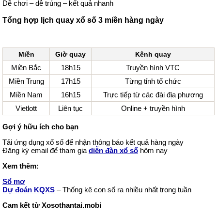
Dễ chơi – dễ trúng – kết quả nhanh
Tổng hợp lịch quay xổ số 3 miền hàng ngày
Miền
Giờ quay
Kênh quay
Miền Bắc
18h15
Truyền hình VTC
Miền Trung
17h15
Từng tỉnh tổ chức
Miền Nam
16h15
Trực tiếp từ các đài địa phương
Vietlott
Liên tục
Online + truyền hình
Gợi ý hữu ích cho bạn
Tải ứng dụng xổ số để nhận thông báo kết quả hàng ngày
Đăng ký email để tham gia
diễn đàn xổ số
hôm nay
Xem thêm:
Sổ mơ
Dự đoán KQXS
– Thống kê con số ra nhiều nhất trong tuần
Cam kết từ Xosothantai.mobi