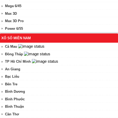
Mega 6/45
Max 3D
Max 3D Pro
Power 6/55
XỔ SỐ MIỀN NAM
Cà Mau
Đồng Tháp
TP Hồ Chí Minh
An Giang
Bạc Liêu
Bến Tre
Bình Dương
Bình Phước
Bình Thuận
Cần Thơ