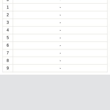
1
-
2
-
3
-
4
-
5
-
6
-
7
-
8
-
9
-