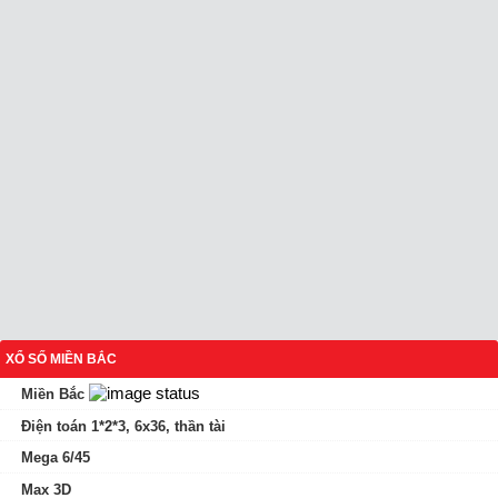
XỔ SỐ MIỀN BẮC
Miền Bắc
Điện toán 1*2*3, 6x36, thần tài
Mega 6/45
Max 3D