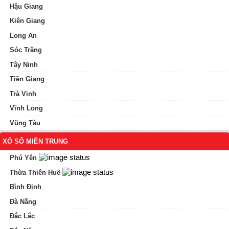
Hậu Giang
Kiên Giang
Long An
Sóc Trăng
Tây Ninh
Tiền Giang
Trà Vinh
Vĩnh Long
Vũng Tàu
XỔ SỐ MIỀN TRUNG
Phú Yên
Thừa Thiên Huế
Bình Định
Đà Nẵng
Đắc Lắc