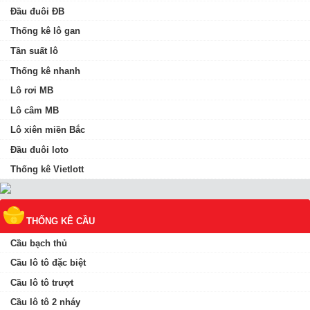
Đầu đuôi ĐB
Thống kê lô gan
Tần suất lô
Thống kê nhanh
Lô rơi MB
Lô câm MB
Lô xiên miền Bắc
Đầu đuôi loto
Thống kê Vietlott
THỐNG KÊ CẦU
Cầu bạch thủ
Cầu lô tô đặc biệt
Cầu lô tô trượt
Cầu lô tô 2 nháy