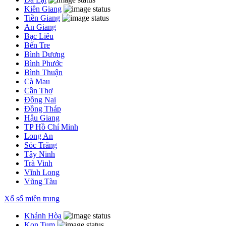
Kiên Giang
Tiền Giang
An Giang
Bạc Liêu
Bến Tre
Bình Dương
Bình Phước
Bình Thuận
Cà Mau
Cần Thơ
Đồng Nai
Đồng Tháp
Hậu Giang
TP Hồ Chí Minh
Long An
Sóc Trăng
Tây Ninh
Trà Vinh
Vĩnh Long
Vũng Tàu
Xổ số miền trung
Khánh Hòa
Kon Tum