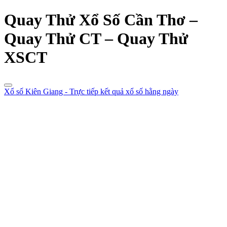
Quay Thử Xổ Số Cần Thơ –
Quay Thử CT – Quay Thử
XSCT
Xổ số Kiên Giang - Trực tiếp kết quả xổ số hằng ngày