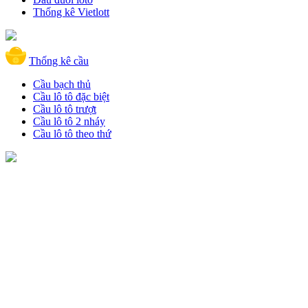
Thống kê Vietlott
Thống kê cầu
Cầu bạch thủ
Cầu lô tô đặc biệt
Cầu lô tô trượt
Cầu lô tô 2 nháy
Cầu lô tô theo thứ