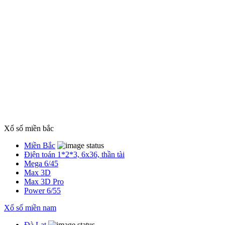
Xổ số miền bắc
Miền Bắc
Điện toán 1*2*3, 6x36, thần tài
Mega 6/45
Max 3D
Max 3D Pro
Power 6/55
Xổ số miền nam
Đà Lạt