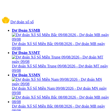
Dự đoán xổ số
Dự Đoán XSMB
Dự đoán Xổ Số Miền Bắc 09/08/2026 - Dự đoán MB ngày
09/08
Dự Đoán XSMT
Dự đoán Xổ Số Miền Trung 09/08/2026 - Dự đoán MT ngày
09/08
Dự Đoán XSMN
Dự đoán Xổ Số Miền Nam 09/08/2026 - Dự đoán MN ngày
09/08
Dự đoán Xổ Số Miền Bắc 08/08/2026 - Dự đoán MB ngày
08/08