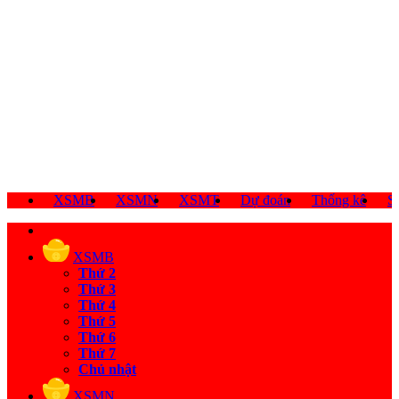
XSMB
XSMN
XSMT
Dự đoán
Thống kê
S
XSMB
Thứ 2
Thứ 3
Thứ 4
Thứ 5
Thứ 6
Thứ 7
Chủ nhật
XSMN