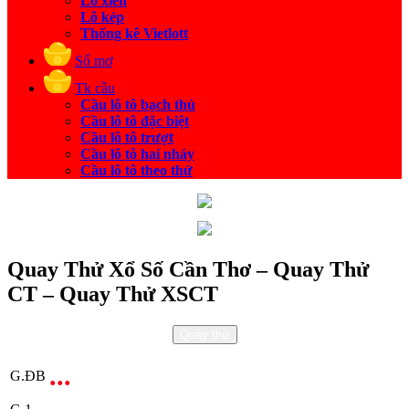
Lô xiên
Lô kép
Thống kê Vietlott
Sổ mơ
Tk cầu
Cầu lô tô bạch thủ
Cầu lô tô đặc biệt
Cầu lô tô trượt
Cầu lô tô hai nháy
Cầu lô tô theo thứ
Quay Thử Xổ Số Cần Thơ – Quay Thử
CT – Quay Thử XSCT
Quay thử
...
G.ĐB