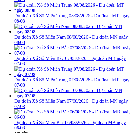
Dự đoán Xổ Số Miền Trung 08/08/2026 - Dự đoán MT ngày
08/08
Dự đoán Xổ Số Miền Nam 08/08/2026 - Dự đoán MN ngày
08/08
Dự đoán Xổ Số Miền Bắc 07/08/2026 - Dự đoán MB ngày
07/08
Dự đoán Xổ Số Miền Trung 07/08/2026 - Dự đoán MT ngày
07/08
Dự đoán Xổ Số Miền Nam 07/08/2026 - Dự đoán MN ngày
07/08
Dự đoán Xổ Số Miền Bắc 06/08/2026 - Dự đoán MB ngày
06/08